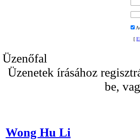
A
[
El
Üzenőfal
Üzenetek írásához regisztrá
be, va
Wong Hu Li