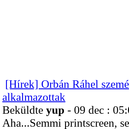
[Hírek] Orbán Ráhel szemé
alkalmazottak
Beküldte
yup
- 09 dec : 05
Aha...Semmi printscreen, s