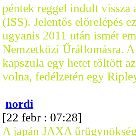
péntek reggel indult vissza
(ISS). Jelentős előrelépés 
ugyanis 2011 után ismét emb
Nemzetközi Űrállomásra. A
kapszula egy hetet töltött a
volna, fedélzetén egy Riple
nordi
[22 febr : 07:28]
A japán JAXA űrügynökség