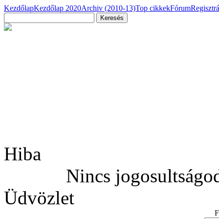
Kezdőlap
Kezdőlap 2020
Archiv (2010-13)
Top cikkek
Fórum
Regisztr
Hiba
Nincs jogosultságod
Üdvözlet
F