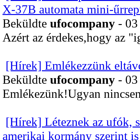
X-37B automata mini-űrrep
Beküldte
ufocompany
- 03
Azért az érdekes,hogy az "i
[Hírek] Emlékezzünk eltávo
Beküldte
ufocompany
- 03
Emlékezünk!Ugyan nincsen
[Hírek] Léteznek az ufók, 
amerikai kormány szerint is