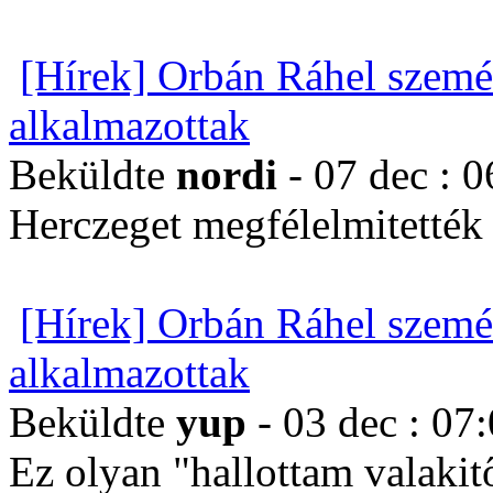
[Hírek] Orbán Ráhel szemé
alkalmazottak
Beküldte
nordi
- 07 dec : 0
Herczeget megfélelmitették é
[Hírek] Orbán Ráhel szemé
alkalmazottak
Beküldte
yup
- 03 dec : 07
Ez olyan "hallottam valakit