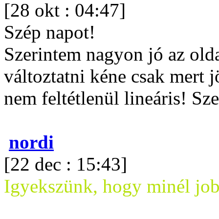
[28 okt : 04:47]
Szép napot!
Szerintem nagyon jó az ol
változtatni kéne csak mert 
nem feltétlenül lineáris! Sz
nordi
[22 dec : 15:43]
Igyekszünk, hogy minél jo