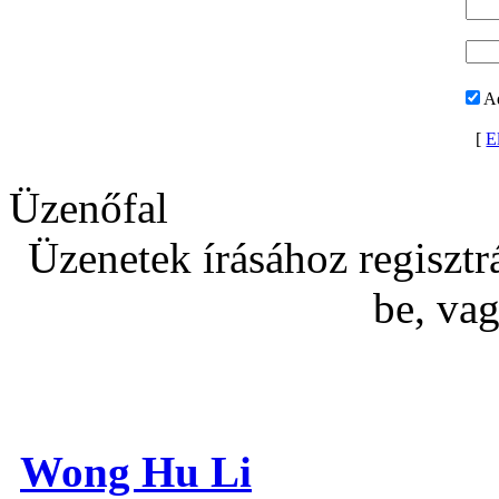
A
[
El
Üzenőfal
Üzenetek írásához regisztrá
be, va
Wong Hu Li