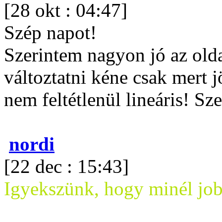
[28 okt : 04:47]
Szép napot!
Szerintem nagyon jó az ol
változtatni kéne csak mert 
nem feltétlenül lineáris! Sz
nordi
[22 dec : 15:43]
Igyekszünk, hogy minél jo