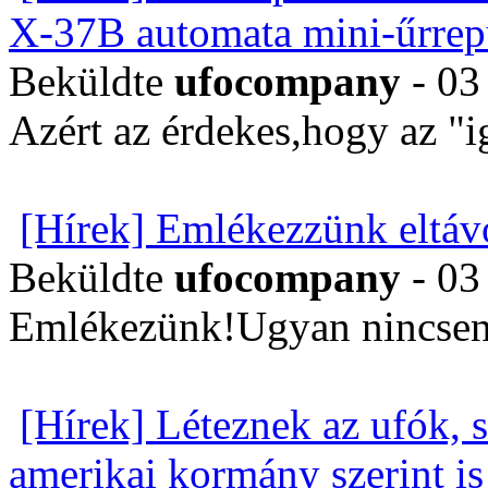
X-37B automata mini-űrrep
Beküldte
ufocompany
- 03
Azért az érdekes,hogy az "i
[Hírek] Emlékezzünk eltávo
Beküldte
ufocompany
- 03
Emlékezünk!Ugyan nincsen
[Hírek] Léteznek az ufók, 
amerikai kormány szerint is