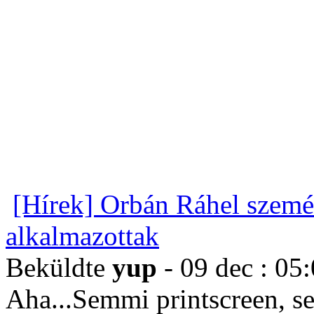
[Hírek] Orbán Ráhel szemé
alkalmazottak
Beküldte
yup
- 09 dec : 05
Aha...Semmi printscreen, s