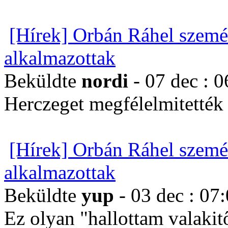
[Hírek] Orbán Ráhel szemé
alkalmazottak
Beküldte
nordi
- 07 dec : 0
Herczeget megfélelmitették é
[Hírek] Orbán Ráhel szemé
alkalmazottak
Beküldte
yup
- 03 dec : 07
Ez olyan "hallottam valakit