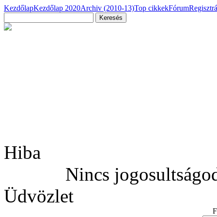
Kezdőlap
Kezdőlap 2020
Archiv (2010-13)
Top cikkek
Fórum
Regisztr
Hiba
Nincs jogosultságod
Üdvözlet
F