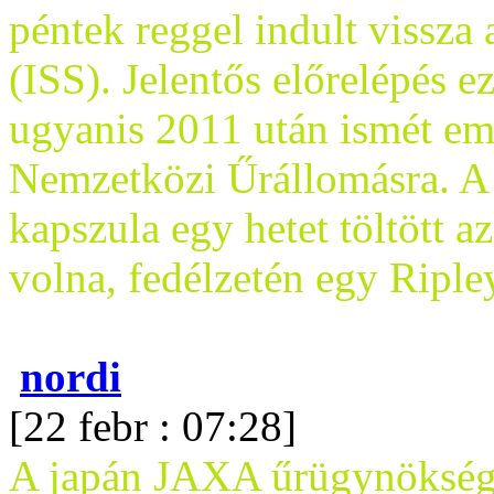
péntek reggel indult vissza
(ISS). Jelentős előrelépés 
ugyanis 2011 után ismét emb
Nemzetközi Űrállomásra. A
kapszula egy hetet töltött a
volna, fedélzetén egy Riple
nordi
[22 febr : 07:28]
A japán JAXA űrügynökség