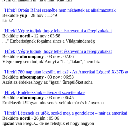
[Hírek] Orbán Ráhel szemébe nem nézhettek az alkalmazottak
Beküldte
yup
- 28 nov : 11:49
Link?
[Hírek] Végre tudjuk, hogy lehet észrevenni a féreglyukakat
Beküldte
nordi
- 12 nov : 03:58
...." Emberiségnek fogalma sincs a Világmindenség
[Hírek] Végre tudjuk, hogy lehet észrevenni a féreglyukakat
Beküldte
ufocompany
- 03 nov : 07:06
Végre még sem tudjuk!Annyi a "ha","talán","nem biz
[Hírek] 780 nap után leszállt, mi az? - Az Amerikai Légierő X-37B 
Beküldte
ufocompany
- 03 nov : 06:53
Azért az érdekes,hogy az "igazi" űrrepülőket soha
[Hírek] Emlékezzünk eltávozott szeretteinkre
Beküldte
ufocompany
- 03 nov : 06:45
Emlékezünk!Ugyan nincsenek velünk már és hiányozna
[Hírek] Léteznek az ufók, szokd meg a gondolatot – már az amerikai 
Beküldte
nordi
- 26 jún : 05:06
Igazad van FregO... de ne feledjük el hogy nagyon