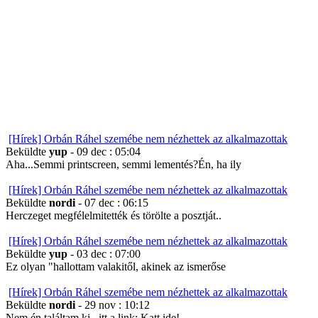
[Hírek] Orbán Ráhel szemébe nem nézhettek az alkalmazottak
Beküldte
yup
- 09 dec : 05:04
Aha...Semmi printscreen, semmi lementés?Én, ha ily
[Hírek] Orbán Ráhel szemébe nem nézhettek az alkalmazottak
Beküldte
nordi
- 07 dec : 06:15
Herczeget megfélelmitették és törölte a posztját..
[Hírek] Orbán Ráhel szemébe nem nézhettek az alkalmazottak
Beküldte
yup
- 03 dec : 07:00
Ez olyan "hallottam valakitől, akinek az ismerőse
[Hírek] Orbán Ráhel szemébe nem nézhettek az alkalmazottak
Beküldte
nordi
- 29 nov : 10:12
Nem én találtam ki ..itt a link: Katt ide!