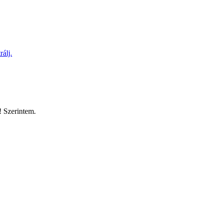
rálj.
! Szerintem.