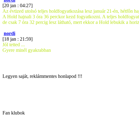
[20 jan : 04:27]
Az évtized utolsó teljes holdfogyatkozása lesz január 21-én, hétfőn ha
A Hold hajnali 3 óra 36 perckor kezd fogyatkozni. A teljes holdfogyatk
de csak 7 óra 32 percig lesz látható, mert ekkor a Hold lebukik a horiz
nordi
[18 jan : 21:59]
Jól tetted ...
Gyere minél gyakrabban
Legyen saját, reklámmentes honlapod !!!
Fan klubok