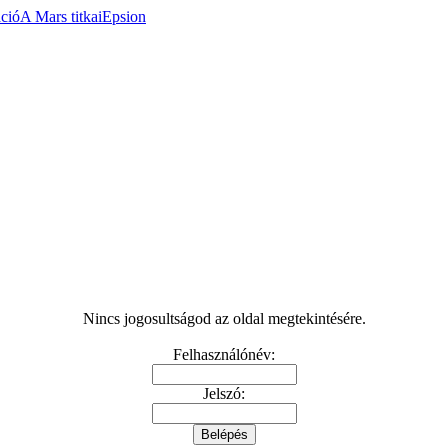
áció
A Mars titkai
Epsion
Nincs jogosultságod az oldal megtekintésére.
Felhasználónév:
Jelszó: