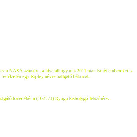
és ez a NASA számára, a hivatali ugyanis 2011 után ismét embereket is
, fedélzetén egy Ripley névre hallgató bábuval.
olgáló lövedékét a (162173) Ryugu kisbolygó felszínére.