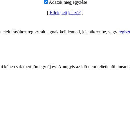
Adatok megjegyzése
[
Elfelejtett jelszó?
]
netek írásához regisztrált tagnak kell lenned, jelentkezz be, vagy
regiszt
 kéne csak mert jön egy új év. Amúgyis az idő nem feltétlenül lineáris