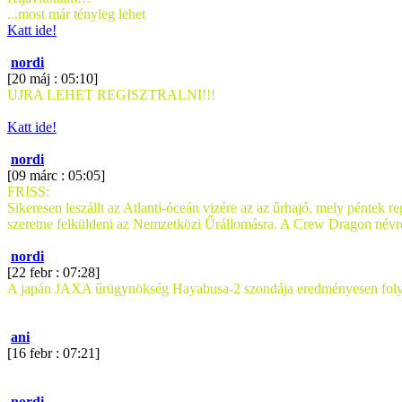
...most már tényleg lehet
Katt ide!
nordi
[20 máj : 05:10]
UJRA LEHET REGISZTRALNI!!!
Katt ide!
nordi
[09 márc : 05:05]
FRISS:
Sikeresen leszállt az Atlanti-óceán vizére az az űrhajó, mely péntek 
szeretne felküldeni az Nemzetközi Űrállomásra. A Crew Dragon névre ha
nordi
[22 febr : 07:28]
A japán JAXA űrügynökség Hayabusa-2 szondája eredményesen folytatt
ani
[16 febr : 07:21]
nordi