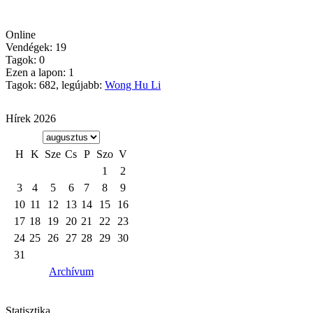
Online
Vendégek: 19
Tagok: 0
Ezen a lapon: 1
Tagok: 682, legújabb:
Wong Hu Li
Hírek 2026
H
K
Sze
Cs
P
Szo
V
1
2
3
4
5
6
7
8
9
10
11
12
13
14
15
16
17
18
19
20
21
22
23
24
25
26
27
28
29
30
31
Archívum
Statisztika