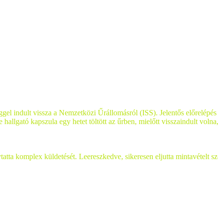
reggel indult vissza a Nemzetközi Űrállomásról (ISS). Jelentős előrelép
llgató kapszula egy hetet töltött az űrben, mielőtt visszaindult volna
a komplex küldetését. Leereszkedve, sikeresen eljutta mintavételt sz