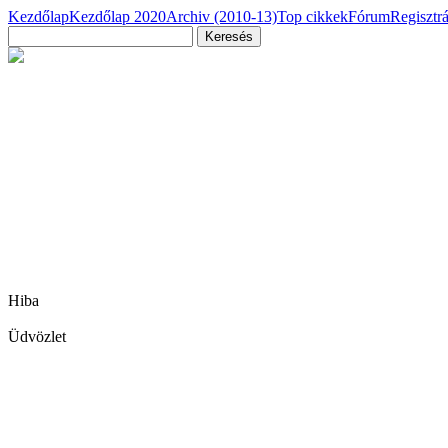
Kezdőlap
Kezdőlap 2020
Archiv (2010-13)
Top cikkek
Fórum
Regisztr
Hiba
Üdvözlet