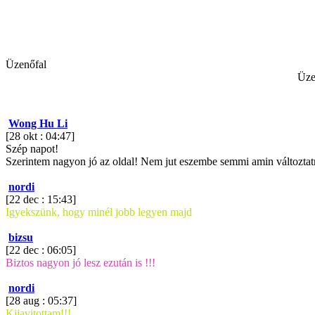
Üzenőfal
Üze
Wong Hu Li
[28 okt : 04:47]
Szép napot!
Szerintem nagyon jó az oldal! Nem jut eszembe semmi amin változtatni
nordi
[22 dec : 15:43]
Igyekszünk, hogy minél jobb legyen majd
bizsu
[22 dec : 06:05]
Biztos nagyon jó lesz ezután is !!!
nordi
[28 aug : 05:37]
Kijavitottam!!!