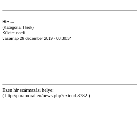
Hír: ---
(Kategória: Hí­rek)
Küldte: nordi
vasárnap 29 december 2019 - 08:30:34
Ezen hír származási helye:
( http://paramoral.eu/news.php?extend.8782 )