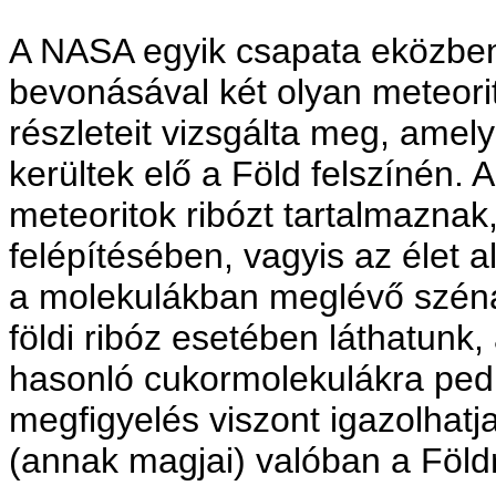
A NASA egyik csapata eközbe
bevonásával két olyan meteori
részleteit vizsgálta meg, amel
kerültek elő a Föld felszínén.
meteoritok ribózt tartalmaznak
felépítésében, vagyis az élet a
a molekulákban meglévő szén
földi ribóz esetében láthatunk
hasonló cukormolekulákra pedi
megfigyelés viszont igazolhatja
(annak magjai) valóban a Földrő