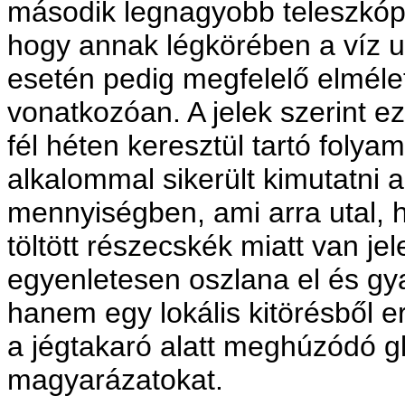
második legnagyobb teleszkópo
hogy annak légkörében a víz u
esetén pedig megfelelő elmélet
vonatkozóan. A jelek szerint ez
fél héten keresztül tartó foly
alkalommal sikerült kimutatni 
mennyiségben, ami arra utal, 
töltött részecskék miatt van j
egyenletesen oszlana el és gya
hanem egy lokális kitörésből e
a jégtakaró alatt meghúzódó g
magyarázatokat.