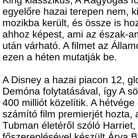
King klasszikus, A Ragyogás fo
egyelőre hazai terepen nem, k
mozikba került, és össze is hoz
ahhoz képest, ami az észak-a
után várható. A filmet az Álla
ezen a héten mutatják be.
A Disney a hazai piacon 12, glo
Demóna folytatásával, így A sö
400 milliót közelítik. A hétvég
számító film premierjét hozta, 
Tubman életéről szóló Harrie
főszereplésével készült Árva B