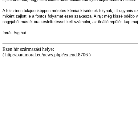
A felszínen tulajdonképpen méretes kémiai kísérletek folynak, itt ugyanis 
miként zajlott le a fontos folyamat ezen szakasza. A rajt még kissé odébb v
nagyjából másfél óra késleltetéssel kell számolni, az önálló repülés kap ma
forrás:/sg.hu/
Ezen hír származási helye:
( http://paramoral.eu/news.php?extend.8706 )