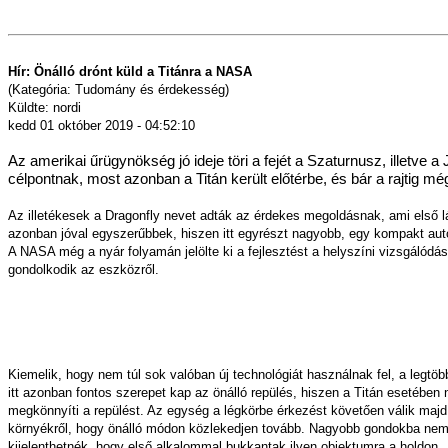
Hír: Önálló drónt küld a Titánra a NASA
(Kategória: Tudomány és érdekesség)
Küldte: nordi
kedd 01 október 2019 - 04:52:10
Az amerikai űrügynökség jó ideje töri a fejét a Szaturnusz, illetve
célpontnak, most azonban a Titán került előtérbe, és bár a rajtig mé
Az illetékesek a Dragonfly nevet adták az érdekes megoldásnak, ami első l
azonban jóval egyszerűbbek, hiszen itt egyrészt nagyobb, egy kompakt autó
A NASA még a nyár folyamán jelölte ki a fejlesztést a helyszíni vizsgálódá
gondolkodik az eszközről.
Kiemelik, hogy nem túl sok valóban új technológiát használnak fel, a legtö
itt azonban fontos szerepet kap az önálló repülés, hiszen a Titán esetében
megkönnyíti a repülést. Az egység a légkörbe érkezést követően válik majd l
környékről, hogy önálló módon közlekedjen tovább. Nagyobb gondokba nem f
kijelenthetnék, hogy első alkalommal bukkantak ilyen objektumra a holdon.