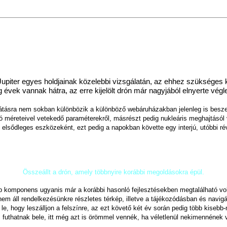
 a Jupiter egyes holdjainak közelebbi vizsgálatán, az ehhez szüksége
g évek vannak hátra, az erre kijelölt drón már nagyjából elnyerte végl
átásra nem sokban különbözik a különböző webáruházakban jelenleg is beszer
 méreteivel vetekedő paraméterekről, másrészt pedig nukleáris meghajtásól 
s elsődleges eszközeként, ezt pedig a napokban követte egy interjú, utóbbi ré
Összeállt a drón, amely többnyire korábbi megoldásokra épül.
bb komponens ugyanis már a korábbi hasonló fejlesztésekben megtalálható volt
 nem áll rendelkezésünkre részletes térkép, illetve a tájékozódásban és nav
e, hogy leszálljon a felszínre, az ezt követő két év során pedig több kisebb
uthatnak bele, itt még azt is örömmel vennék, ha véletlenül nekimennének 