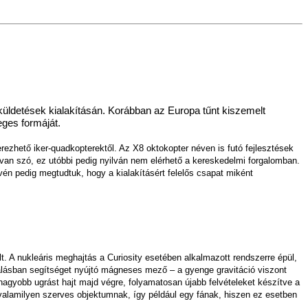
s küldetések kialakításán. Korábban az Europa tűnt kiszemelt
eges formáját.
ezhető iker-quadkopterektől. Az X8 oktokopter néven is futó fejlesztések
van szó, ez utóbbi pedig nyilván nem elérhető a kereskedelmi forgalomban.
vén pedig megtudtuk, hogy a kialakításért felelős csapat miként
. A nukleáris meghajtás a Curiosity esetében alkalmazott rendszerre épül,
igálásban segítséget nyújtó mágneses mező – a gyenge gravitáció viszont
-nagyobb ugrást hajt majd végre, folyamatosan újabb felvételeket készítve a
valamilyen szerves objektumnak, így például egy fának, hiszen ez esetben