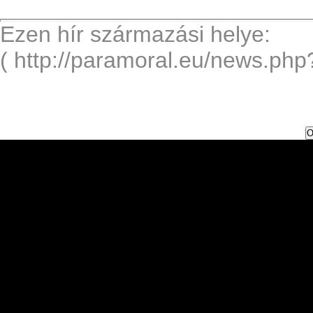
Ezen hír származási helye:
( http://paramoral.eu/news.php