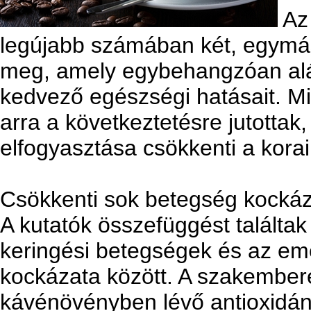
Az 
legújabb számában két, egymás
meg, amely egybehangzóan alá
kedvező egészségi hatásait. Mi
arra a következtetésre jutotta
elfogyasztása csökkenti a korai
Csökkenti sok betegség kockáz
A kutatók összefüggést találta
keringési betegségek és az em
kockázata között. A szakembere
kávénövényben lévő antioxidán