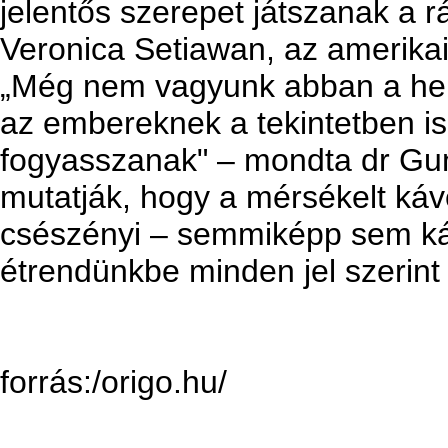
jelentős szerepet játszanak a 
Veronica Setiawan, az amerikai
„Még nem vagyunk abban a hel
az embereknek a tekintetben i
fogyasszanak" – mondta dr Gun
mutatják, hogy a mérsékelt ká
csészényi – semmiképp sem ká
étrendünkbe minden jel szerint
forrás:/origo.hu/