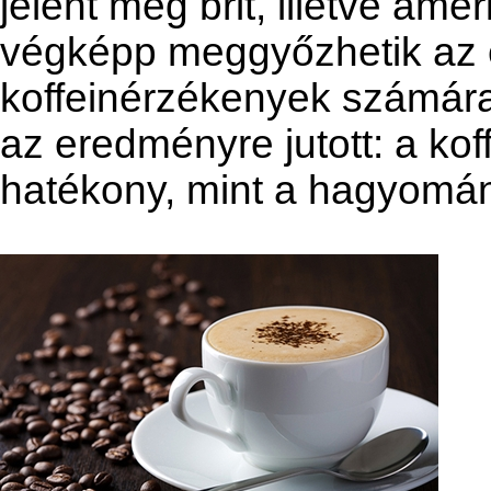
jelent meg brit, illetve ame
végképp meggyőzhetik az e
koffeinérzékenyek számára
az eredményre jutott: a k
hatékony, mint a hagyomá