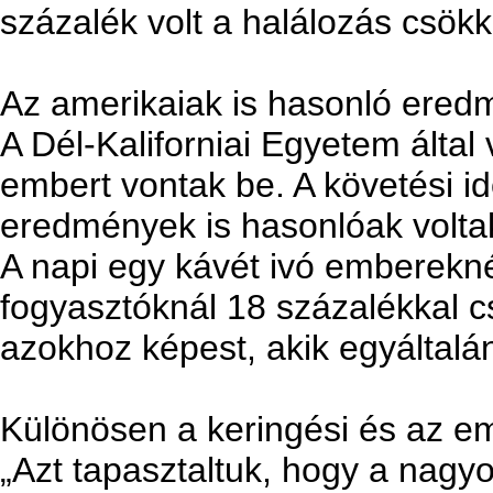
százalék volt a halálozás csö
Az amerikaiak is hasonló ered
A Dél-Kaliforniai Egyetem álta
embert vontak be. A követési id
eredmények is hasonlóak volta
A napi egy kávét ivó emberekné
fogyasztóknál 18 százalékkal 
azokhoz képest, akik egyáltalán
Különösen a keringési és az em
„Azt tapasztaltuk, hogy a nag