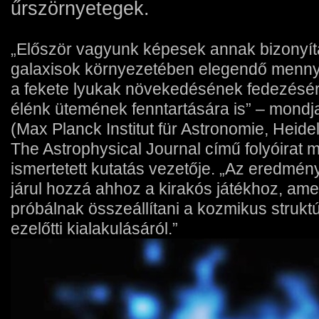
űrszörnyetegek.
„Először vagyunk képesek annak bizonyít
galaxisok környezetében elegendő menny
a fekete lyukak növekedésének fedezésére
élénk ütemének fenntartására is” – mond
(Max Planck Institut für Astronomie, Heid
The Astrophysical Journal című folyóirat
ismertetett kutatás vezetője. „Az eredmé
járul hozzá ahhoz a kirakós játékhoz, ame
próbálnak összeállítani a kozmikus struktú
ezelőtti kialakulásáról.”