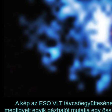
A kép az ESO VLT távcsőegyüttesén
megfigyelt egyik gázhalót mutatja egy ös