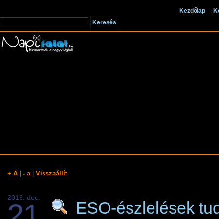
Kezdőlap
K
+ A
|
- a
|
Visszaállít
2019. dec.
21
ESO-észlelések tud