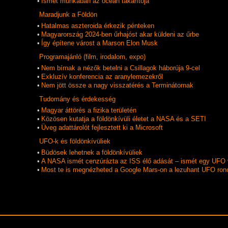
•
Ismét munkában az óceán takarítója
Maradjunk a Földön
•
Hatalmas aszteroida érkezik pénteken
•
Magyarország 2024-ben űrhajóst akar küldeni az űrbe
•
Így építene várost a Marson Elon Musk
Programajánló (film, irodalom, expo)
•
Nem bírnak a nézők betelni a Csillagok háborúja 9-cel
•
Exkluzív konferencia az aranylemezekről
•
Nem jött össze a nagy visszatérés a Terminátornak
Tudomány és érdekesség
•
Magyar áttörés a fizika területén
•
Közösen kutatja a földönkívüli életet a NASA és a SETI
•
Üveg adattárolót fejlesztett ki a Microsoft
UFO-k és földönkí­vüliek
•
Büdösek lehetnek a földönkívüliek
•
A NASA ismét cenzúrázta az ISS élő adását – ismét egy UFO 
•
Most te is megnézheted a Google Mars-on a lezuhant UFO ron