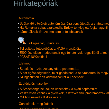
Hírkategóriák
Autonómia
•
Székelyföld területi autonómiája: újra benyújtották a statútumot
•
Ha Románia sokat szarakodik, Erdély tényleg ott fogja hagyni!
•
Lármafáknak őrtüzei ma este is fellobbannak
Csillagászat, űrkutatás
•
Teljesítette futópróbáját a NASA marsjárója
•
ESO-észlelések tudósítanak egy fekete lyuk reggelijéről a koz
•
JCSAT-18/Kacific-1
Életmód
•
Szexizős közös zuhanyzás a párommal...
•
A sör egészségesebb, mint gondolnád: a szívrohamtól is megv
•
Szingapúrban épít adatközpontot a Facebook
Ezotéria és hasonlók
•
A Stonehenge-nél sokan ünnepelték a nyári napfordulót
•
Veszélyben vannak a gyerekek, észrevétlenül programozzák a
•
Mit hoz neked a Kakas éve ?
Gondolatok, meglátások