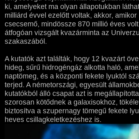
ki, amelyeket ma olyan állapotukban látha
milliárd évvel ezelőtt voltak, akkor, amik
csecsemő, mindössze 870 millió éves volt
átfogóan vizsgált kvazárminta az Univerz
szakaszából.
A kutatók azt találták, hogy 12 kvazárt öv
hideg, sűrű hidrogéngáz alkotta haló, ame
naptömeg, és a központi fekete lyuktól sz
terjed. A németországi, egyesült államokbel
kutatókból álló csapat azt is megállapítot
szorosan kötődnek a galaxisokhoz, tökélet
biztosítva a szupernagy tömegű fekete l
heves csillagkeletkezéshez is.