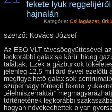
fekete lyuk reggelijér
hajnalán
Kategória:
Csillagászat, űrk
szerző: Kovács József
Az ESO VLT távcsőegyüttesével a
legkorábbi galaxisa körül hideg gázb
találtak. Ezek a gázburkok tökéletes
jelenleg 12,5 milliárd évvel ezelőtti
megfigyelhető galaxisok centrumai
szupernagy tömegű fekete lyukaknak
„élelmiszerraktár” megmagyarázhat
történetének legkorábbi szakaszáb
hogyan növekedhettek olyan gyors