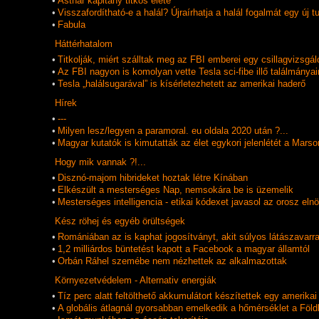
•
Asthar kapitány titkos élete
•
Visszafordítható-e a halál? Újraírhatja a halál fogalmát egy új
•
Fabula
Háttérhatalom
•
Titkolják, miért szálltak meg az FBI emberei egy csillagvizsgál
•
Az FBI nagyon is komolyan vette Tesla sci-fibe illő találmányai
•
Tesla „halálsugarával” is kísérletezhetett az amerikai haderő
Hí­rek
•
---
•
Milyen lesz/legyen a paramoral. eu oldala 2020 után ?...
•
Magyar kutatók is kimutatták az élet egykori jelenlétét a Marso
Hogy mik vannak ?!...
•
Disznó-majom hibrideket hoztak létre Kínában
•
Elkészült a mesterséges Nap, nemsokára be is üzemelik
•
Mesterséges intelligencia - etikai kódexet javasol az orosz eln
Kész röhej és egyéb örültségek
•
Romániában az is kaphat jogosítványt, akit súlyos látászavarra
•
1,2 milliárdos büntetést kapott a Facebook a magyar államtól
•
Orbán Ráhel szemébe nem nézhettek az alkalmazottak
Környezetvédelem - Alternativ energiák
•
Tíz perc alatt feltölthető akkumulátort készítettek egy amerik
•
A globális átlagnál gyorsabban emelkedik a hőmérséklet a Föld