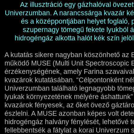
Az illusztráció egy gázhalóval övezet
Univerzumban. A narancssárga kvazár két
és a középpontjában helyet foglaló, 
szupernagy tömegű fekete lyukból ál
hidrogéngáz alkotta halót kék szín jel
A kutatás sikere nagyban köszönhető az
működő MUSE (Multi Unit Spectroscopic E
érzékenységének, amely Farina szavaival é
kvazárok kutatásában. “Célpontonként néhá
Univerzumban található legnagyobb tömeg
lyukak környezetének mélyére áshattunk” 
kvazárok fényesek, az őket övező gáztár
észlelni. A MUSE azonban képes volt detek
hidrogéngáz halvány fénylését, lehetővé t
fellebbentsék a fátylat a korai Univerzum