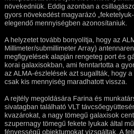
növekedniük. Eddig azonban a csillagászo
gyors növekedést magyarázó „feketelyuk-é
elegendő mennyiségben azonosítaniuk.
A helyzetet tovább bonyolítja, hogy az A
Millimeter/submillimeter Array) antennare
megfigyelések alapján rengeteg port és g
korai galaxisokban, ami fenntartotta a gyo
az ALMA-észlelések azt sugallták, hogy a 
csak kis mennyiség maradhatott vissza.
A rejtély megoldására Farina és munkatár
sivatagban található VLT távcsőegyütte
kvazárokat, a nagy tömegű galaxisok cent
szupernagy tömegű fekete lyukak által műk
fényességű objektumokat vizsgáltak. A fel