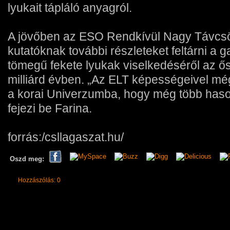
lyukait tápláló anyagról.
A jövőben az ESO Rendkívül Nagy Távcsö
kutatóknak további részleteket feltárni a 
tömegű fekete lyukak viselkedéséről az 
milliárd évben. „Az ELT képességeivel mé
a korai Univerzumba, hogy még több hasonl
fejezi be Farina.
forrás:/csllagaszat.hu/
Oszd meg:
Hozzászólás: 0