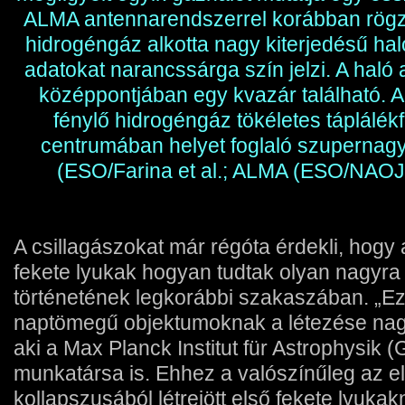
ALMA antennarendszerrel korábban rögzí
hidrogéngáz alkotta nagy kiterjedésű ha
adatokat narancssárga szín jelzi. A haló 
középpontjában egy kvazár található. 
fénylő hidrogéngáz tökéletes táplálékf
centrumában helyet foglaló szupernagy
(ESO/Farina et al.; ALMA (ESO/NAOJ/
A csillagászokat már régóta érdekli, hog
fekete lyukak hogyan tudtak olyan nagyr
történetének legkorábbi szakaszában. „Eze
naptömegű objektumoknak a létezése nagy r
aki a Max Planck Institut für Astrophysik
munkatársa is. Ehhez a valószínűleg az el
kollapszusából létrejött első fekete lyuka