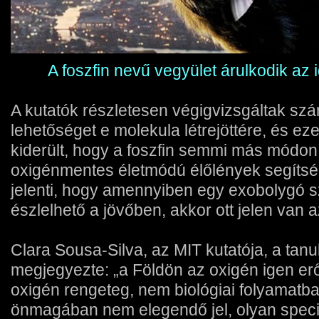
A foszfin nevű vegyület árulkodik az i
A kutatók részletesen végigvizsgáltak szá
lehetőséget e molekula létrejöttére, és e
kiderült, hogy a foszfin semmi más módon 
oxigénmentes életmódú élőlények segítség
jelenti, hogy amennyiben egy exobolygó 
észlelhető a jövőben, akkor ott jelen van 
Clara Sousa-Silva, az MIT kutatója, a tan
megjegyezte: „a Földön az oxigén igen erő
oxigén rengeteg, nem biológiai folyamatban
önmagában nem elegendő jel, olyan speci