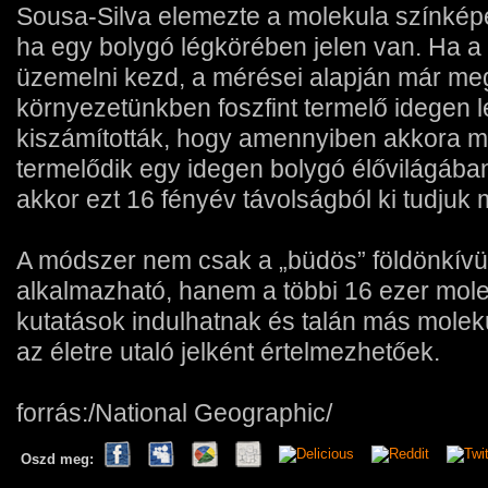
Sousa-Silva elemezte a molekula színképét
ha egy bolygó légkörében jelen van. Ha 
üzemelni kezd, a mérései alapján már me
környezetünkben foszfint termelő idegen l
kiszámították, hogy amennyiben akkora m
termelődik egy idegen bolygó élővilágában,
akkor ezt 16 fényév távolságból ki tudjuk 
A módszer nem csak a „büdös” földönkívü
alkalmazható, hanem a többi 16 ezer mole
kutatások indulhatnak és talán más molekul
az életre utaló jelként értelmezhetőek.
forrás:/National Geographic/
Oszd meg: