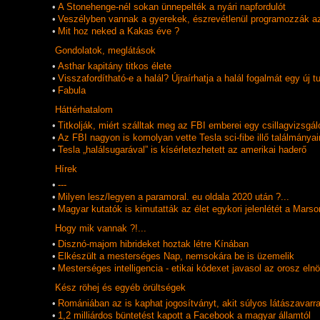
•
A Stonehenge-nél sokan ünnepelték a nyári napfordulót
•
Veszélyben vannak a gyerekek, észrevétlenül programozzák a
•
Mit hoz neked a Kakas éve ?
Gondolatok, meglátások
•
Asthar kapitány titkos élete
•
Visszafordítható-e a halál? Újraírhatja a halál fogalmát egy új
•
Fabula
Háttérhatalom
•
Titkolják, miért szálltak meg az FBI emberei egy csillagvizsgál
•
Az FBI nagyon is komolyan vette Tesla sci-fibe illő találmányai
•
Tesla „halálsugarával” is kísérletezhetett az amerikai haderő
Hí­rek
•
---
•
Milyen lesz/legyen a paramoral. eu oldala 2020 után ?...
•
Magyar kutatók is kimutatták az élet egykori jelenlétét a Marso
Hogy mik vannak ?!...
•
Disznó-majom hibrideket hoztak létre Kínában
•
Elkészült a mesterséges Nap, nemsokára be is üzemelik
•
Mesterséges intelligencia - etikai kódexet javasol az orosz eln
Kész röhej és egyéb örültségek
•
Romániában az is kaphat jogosítványt, akit súlyos látászavarra
•
1,2 milliárdos büntetést kapott a Facebook a magyar államtól