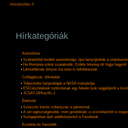
Hozzászólás: 0
Hírkategóriák
Autonómia
•
Székelyföld területi autonómiája: újra benyújtották a statútumot
•
Ha Románia sokat szarakodik, Erdély tényleg ott fogja hagyni!
•
Lármafáknak őrtüzei ma este is fellobbannak
Csillagászat, űrkutatás
•
Teljesítette futópróbáját a NASA marsjárója
•
ESO-észlelések tudósítanak egy fekete lyuk reggelijéről a koz
•
JCSAT-18/Kacific-1
Életmód
•
Szexizős közös zuhanyzás a párommal...
•
A sör egészségesebb, mint gondolnád: a szívrohamtól is megv
•
Szingapúrban épít adatközpontot a Facebook
Ezotéria és hasonlók