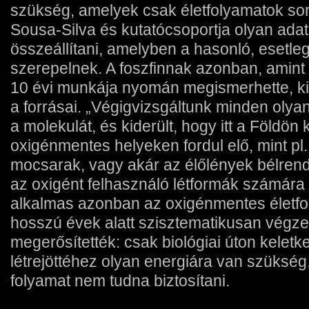
szükség, amelyek csak életfolyamatok sor
Sousa-Silva és kutatócsoportja olyan adat
összeállítani, amelyben a hasonló, esetle
szerepelnek. A foszfinnak azonban, amint 
10 évi munkája nyomán megismerhette, ki
a forrásai. „Végigvizsgáltunk minden olyan
a molekulát, és kiderült, hogy itt a Földön 
oxigénmentes helyeken fordul elő, mint pl.
mocsarak, vagy akár az élőlények bélrend
az oxigént felhasználó létformák számára
alkalmas azonban az oxigénmentes életfo
hosszú évek alatt szisztematikusan végzet
megerősítették: csak biológiai úton keletk
létrejöttéhez olyan energiára van szüksé
folyamat nem tudna biztosítani.