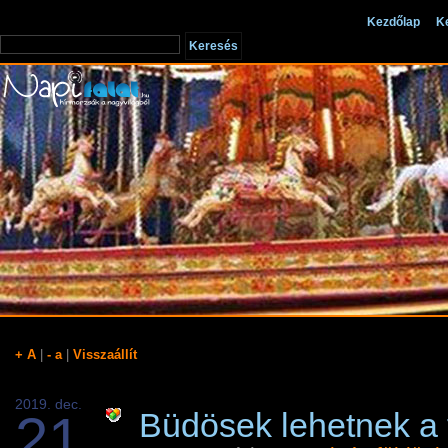
Kezdőlap
K
+ A
|
- a
|
Visszaállít
2019. dec.
21
Büdösek lehetnek a f