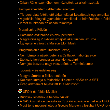
•
Orbán Ráhel szemébe nem nézhettek az alkalmazottak
Környezetvédelem - Alternativ energiák
•
Tíz perc alatt feltölthető akkumulátort készítettek egy amerik
•
A globális átlagnál gyorsabban emelkedik a hőmérséklet a Föld
•
Ismét munkában az óceán takarítója
Maradjunk a Földön
•
Hatalmas aszteroida érkezik pénteken
•
Magyarország 2024-ben űrhajóst akar küldeni az űrbe
•
Így építene várost a Marson Elon Musk
Programajánló (film, irodalom, expo)
•
Nem bírnak a nézők betelni a Csillagok háborúja 9-cel
•
Exkluzív konferencia az aranylemezekről
•
Nem jött össze a nagy visszatérés a Terminátornak
Tudomány és érdekesség
•
Magyar áttörés a fizika területén
•
Közösen kutatja a földönkívüli életet a NASA és a SETI
•
Üveg adattárolót fejlesztett ki a Microsoft
UFO-k és földönkí­vüliek
•
Büdösek lehetnek a földönkívüliek
•
A NASA ismét cenzúrázta az ISS élő adását – ismét egy UFO 
•
Most te is megnézheted a Google Mars-on a lezuhant UFO ron