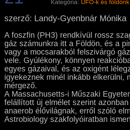
Kategória:
UFO-k és földönkí
szerző: Landy-Gyenbnár Mónika
A foszfin (PH3) rendkívül rossz sz
gáz számunkra itt a Földön, és a pi
vagy a mocsarakból felszivárgó gáz
vele. Gyúlékony, könnyen reakcióba
egyes gázaival, és az oxigént lélegz
igyekeznek minél inkább elkerülni,
mérgező.
A Massachusetts-i Műszaki Egyetem 
felállított új elmélet szerint azonba
anaerob élővilágnak, erről szóló el
Astrobiology szakfolyóiratban ismer