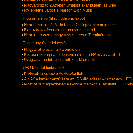
•
Hatalmas aszteroida érkezik pénteken
•
Magyarország 2024-ben űrhajóst akar küldeni az űrbe
•
Így építene várost a Marson Elon Musk
Programajánló (film, irodalom, expo)
•
Nem bírnak a nézők betelni a Csillagok háborúja 9-cel
•
Exkluzív konferencia az aranylemezekről
•
Nem jött össze a nagy visszatérés a Terminátornak
Tudomány és érdekesség
•
Magyar áttörés a fizika területén
•
Közösen kutatja a földönkívüli életet a NASA és a SETI
•
Üveg adattárolót fejlesztett ki a Microsoft
UFO-k és földönkí­vüliek
•
Büdösek lehetnek a földönkívüliek
•
A NASA ismét cenzúrázta az ISS élő adását – ismét egy UFO 
•
Most te is megnézheted a Google Mars-on a lezuhant UFO ron