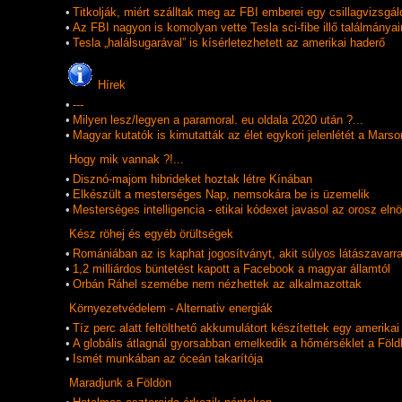
•
Titkolják, miért szálltak meg az FBI emberei egy csillagvizsgál
•
Az FBI nagyon is komolyan vette Tesla sci-fibe illő találmányai
•
Tesla „halálsugarával” is kísérletezhetett az amerikai haderő
Hí­rek
•
---
•
Milyen lesz/legyen a paramoral. eu oldala 2020 után ?...
•
Magyar kutatók is kimutatták az élet egykori jelenlétét a Marso
Hogy mik vannak ?!...
•
Disznó-majom hibrideket hoztak létre Kínában
•
Elkészült a mesterséges Nap, nemsokára be is üzemelik
•
Mesterséges intelligencia - etikai kódexet javasol az orosz eln
Kész röhej és egyéb örültségek
•
Romániában az is kaphat jogosítványt, akit súlyos látászavarra
•
1,2 milliárdos büntetést kapott a Facebook a magyar államtól
•
Orbán Ráhel szemébe nem nézhettek az alkalmazottak
Környezetvédelem - Alternativ energiák
•
Tíz perc alatt feltölthető akkumulátort készítettek egy amerik
•
A globális átlagnál gyorsabban emelkedik a hőmérséklet a Föld
•
Ismét munkában az óceán takarítója
Maradjunk a Földön