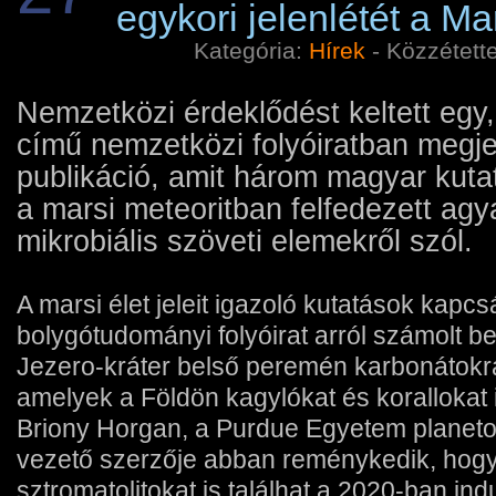
egykori jelenlétét a M
Kategória:
Hí­rek
- Közzétett
Nemzetközi érdeklődést keltett eg
című nemzetközi folyóiratban megj
publikáció, amit három magyar kuta
a marsi meteoritban felfedezett ag
mikrobiális szöveti elemekről szól.
A marsi élet jeleit igazoló kutatások kapc
bolygótudományi folyóirat arról számolt b
Jezero-kráter belső peremén karbonátokra u
amelyek a Földön kagylókat és korallokat
Briony Horgan, a Purdue Egyetem planeto
vezető szerzője abban reménykedik, hogy
sztromatolitokat is találhat a 2020-ban in