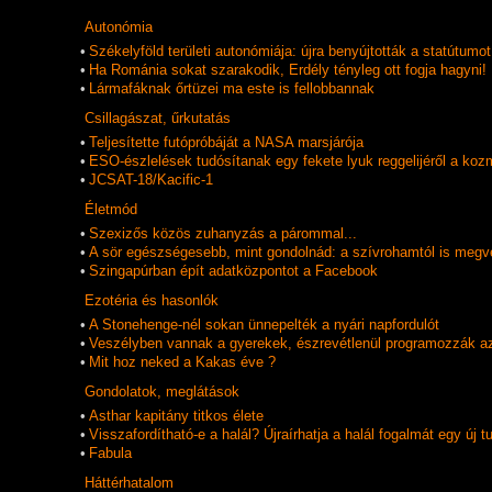
Autonómia
•
Székelyföld területi autonómiája: újra benyújtották a statútumot
•
Ha Románia sokat szarakodik, Erdély tényleg ott fogja hagyni!
•
Lármafáknak őrtüzei ma este is fellobbannak
Csillagászat, űrkutatás
•
Teljesítette futópróbáját a NASA marsjárója
•
ESO-észlelések tudósítanak egy fekete lyuk reggelijéről a koz
•
JCSAT-18/Kacific-1
Életmód
•
Szexizős közös zuhanyzás a párommal...
•
A sör egészségesebb, mint gondolnád: a szívrohamtól is megv
•
Szingapúrban épít adatközpontot a Facebook
Ezotéria és hasonlók
•
A Stonehenge-nél sokan ünnepelték a nyári napfordulót
•
Veszélyben vannak a gyerekek, észrevétlenül programozzák a
•
Mit hoz neked a Kakas éve ?
Gondolatok, meglátások
•
Asthar kapitány titkos élete
•
Visszafordítható-e a halál? Újraírhatja a halál fogalmát egy új
•
Fabula
Háttérhatalom