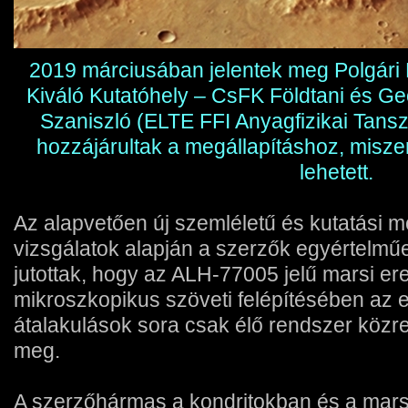
2019 márciusában jelentek meg Polgári M
Kiváló Kutatóhely – CsFK Földtani és Ge
Szaniszló (ELTE FFI Anyagfizikai Tansz
hozzájárultak a megállapításhoz, misze
lehetett.
Az alapvetően új szemléletű és kutatási m
vizsgálatok alapján a szerzők egyértelmű
jutottak, hogy az ALH-77005 jelű marsi ere
mikroszkopikus szöveti felépítésében az
átalakulások sora csak élő rendszer közr
meg.
A szerzőhármas a kondritokban és a mars