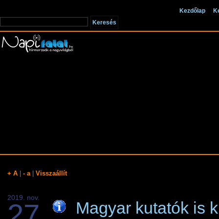
Kezdőlap
K
+ A
|
- a
|
Visszaállít
2019. nov.
27
Magyar kutatók is ki