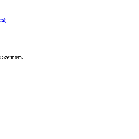
rálj.
! Szerintem.