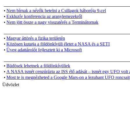
•
Nem bírnak a nézők betelni a Csillagok háborúja 9-cel
•
Exkluzív konferencia az aranylemezekről
•
Nem jött össze a nagy visszatérés a Terminátornak
•
Magyar áttörés a fizika területén
•
Közösen kutatja a földönkívüli életet a NASA és a SETI
•
Üveg adattárolót fejlesztett ki a Microsoft
•
Büdösek lehetnek a földönkívüliek
•
A NASA ismét cenzúrázta az ISS élő adását – ismét egy UFO volt 
•
Most te is megnézheted a Google Mars-on a lezuhant UFO roncsait
Üdvözlet