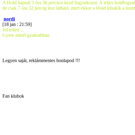
A Hold hajnali 3 óra 36 perckor kezd fogyatkozni. A teljes holdfogyatk
de csak 7 óra 32 percig lesz látható, mert ekkor a Hold lebukik a horiz
nordi
[18 jan : 21:59]
Jól tetted ...
Gyere minél gyakrabban
Legyen saját, reklámmentes honlapod !!!
Fan klubok