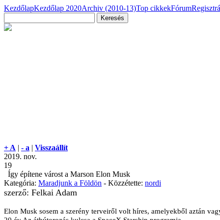
Kezdőlap
Kezdőlap 2020
Archiv (2010-13)
Top cikkek
Fórum
Regisztr
+ A
|
- a
|
Visszaállít
2019. nov.
19
Így építene várost a Marson Elon Musk
Kategória:
Maradjunk a Földön
- Közzétette:
nordi
szerző: Felkai Adam
Elon Musk sosem a szerény terveiről volt híres, amelyekből aztán vagy 