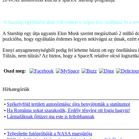
20 év.Az átbútorozás kulcsa a SpaceX Starship programja.
A Starship egyébként akár 100 embert is képes lesz szállítani, és a te
A Starship egy útja ugyanis Elon Musk szerint megúszható 2 millió dol
pozícióba, hogy egyáltalán érdemes legyen nekivágni az útnak, ezért 
Ennyi anyagmennyiségből pedig fel lehetne húzni ott egy önellátásra i
Túlzás, nem túlzás? Az biztos, hogy a SpaceX relatíve olcsó logisztiká
Oszd meg:
Hírkategóriák
•
Székelyföld területi autonómiája: újra benyújtották a statútumot
•
Ha Románia sokat szarakodik, Erdély tényleg ott fogja hagyni!
•
Lármafáknak őrtüzei ma este is fellobbannak
•
Teljesítette futópróbáját a NASA marsjárója