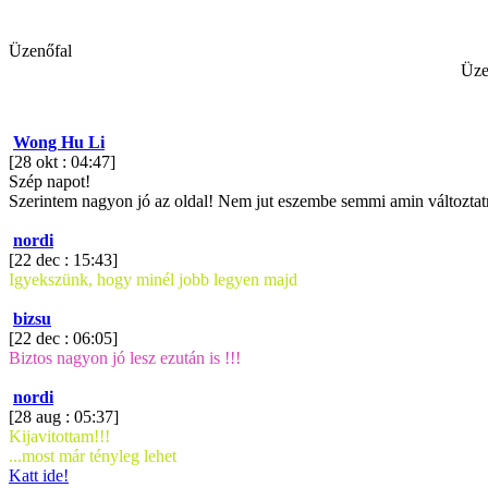
Üzenőfal
Üze
Wong Hu Li
[28 okt : 04:47]
Szép napot!
Szerintem nagyon jó az oldal! Nem jut eszembe semmi amin változtatni
nordi
[22 dec : 15:43]
Igyekszünk, hogy minél jobb legyen majd
bizsu
[22 dec : 06:05]
Biztos nagyon jó lesz ezután is !!!
nordi
[28 aug : 05:37]
Kijavitottam!!!
...most már tényleg lehet
Katt ide!