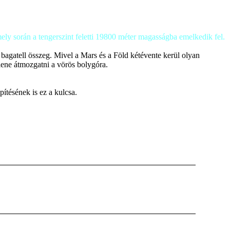
 mely során a tengerszint feletti 19800 méter magasságba emelkedik fel.
 bagatell összeg. Mivel a Mars és a Föld kétévente kerül olyan
lene átmozgatni a vörös bolygóra.
ítésének is ez a kulcsa.