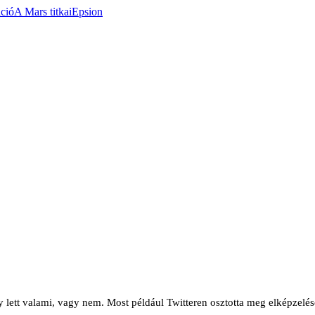
áció
A Mars titkai
Epsion
lett valami, vagy nem. Most például Twitteren osztotta meg elképzelését