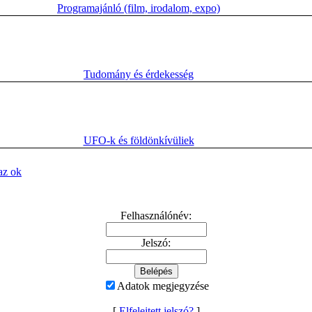
Programajánló (film, irodalom, expo)
Tudomány és érdekesség
UFO-k és földönkí­vüliek
az ok
Felhasználónév:
Jelszó:
Adatok megjegyzése
[
Elfelejtett jelszó?
]