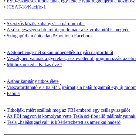
•
ESO-észlelések tudósítanak egy fekete lyuk reggelijéről a kozmosz
•
JCSAT-18/Kacific-1
•
Szexizős közös zuhanyzás a párommal...
•
A sör egészségesebb, mint gondolnád: a szívrohamtól is megvéd
•
Szingapúrban épít adatközpontot a Facebook
•
A Stonehenge-nél sokan ünnepelték a nyári napfordulót
•
Veszélyben vannak a gyerekek, észrevétlenül programozzák az elm
•
Mit hoz neked a Kakas éve ?
•
Asthar kapitány titkos élete
•
Visszafordítható-e a halál? Újraírhatja a halál fogalmát egy új tudo
•
Fabula
•
Titkolják, miért szálltak meg az FBI emberei egy csillagvizsgálót
•
Az FBI nagyon is komolyan vette Tesla sci-fibe illő találmányainak 
•
Tesla „halálsugarával” is kísérletezhetett az amerikai haderő