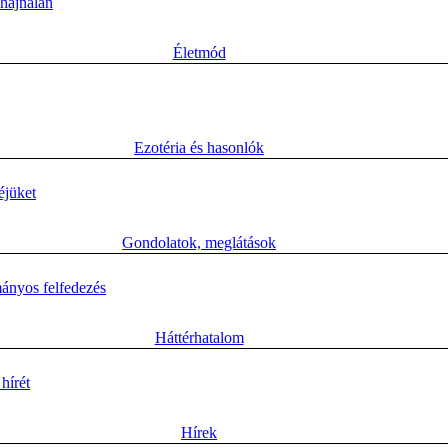
 hajnalán
Életmód
Ezotéria és hasonlók
éjüket
Gondolatok, meglátások
mányos felfedezés
Háttérhatalom
hírét
Hí­rek