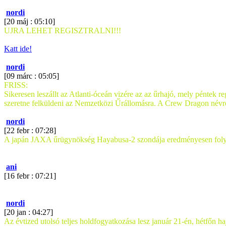
nordi
[20 máj : 05:10]
UJRA LEHET REGISZTRALNI!!!
Katt ide!
nordi
[09 márc : 05:05]
FRISS:
Sikeresen leszállt az Atlanti-óceán vizére az az űrhajó, mely péntek 
szeretne felküldeni az Nemzetközi Űrállomásra. A Crew Dragon névre ha
nordi
[22 febr : 07:28]
A japán JAXA űrügynökség Hayabusa-2 szondája eredményesen folytatt
ani
[16 febr : 07:21]
nordi
[20 jan : 04:27]
Az évtized utolsó teljes holdfogyatkozása lesz január 21-én, hétfőn ha