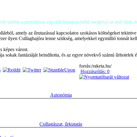
rvek szerint a prototípusa egy-két hónapon belül megteszi az első útját,
lárból, amely az űrutazással kapcsolatos szokásos költségeket tekintve
ezer ilyen Csillaghajóra lenne szükség, amelyekkel egymillió tonnát kel
s képes várost.
ja sokak fantáziáját beindította, és az egyre növekvő számú űrhotelek ép
forrás:/raketa.hu/
Hozzászólás: 0
Autonómia
Csillagászat, űrkutatás