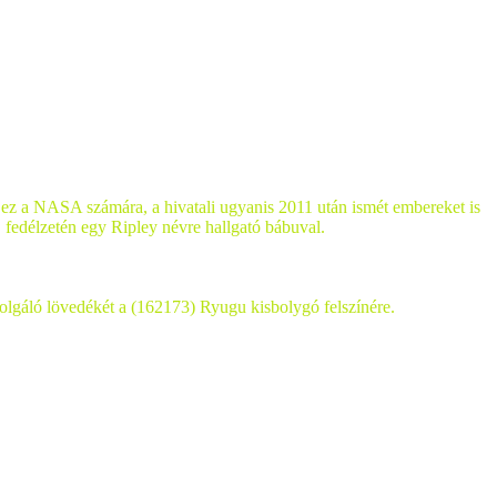
és ez a NASA számára, a hivatali ugyanis 2011 után ismét embereket is
, fedélzetén egy Ripley névre hallgató bábuval.
olgáló lövedékét a (162173) Ryugu kisbolygó felszínére.