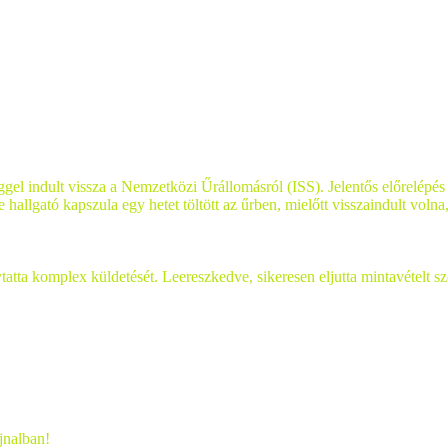
reggel indult vissza a Nemzetközi Űrállomásról (ISS). Jelentős előrelép
llgató kapszula egy hetet töltött az űrben, mielőtt visszaindult volna
a komplex küldetését. Leereszkedve, sikeresen eljutta mintavételt sz
jnalban!