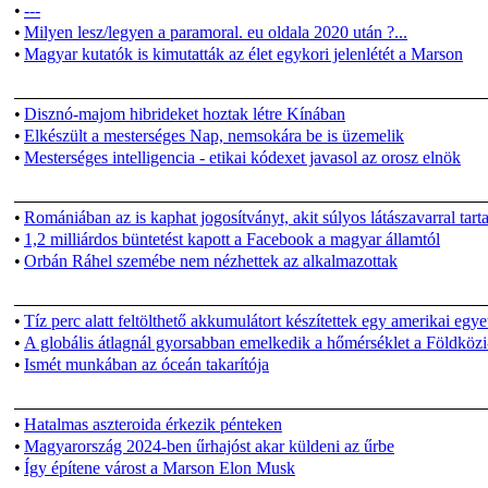
•
---
•
Milyen lesz/legyen a paramoral. eu oldala 2020 után ?...
•
Magyar kutatók is kimutatták az élet egykori jelenlétét a Marson
•
Disznó-majom hibrideket hoztak létre Kínában
•
Elkészült a mesterséges Nap, nemsokára be is üzemelik
•
Mesterséges intelligencia - etikai kódexet javasol az orosz elnök
•
Romániában az is kaphat jogosítványt, akit súlyos látászavarral tart
•
1,2 milliárdos büntetést kapott a Facebook a magyar államtól
•
Orbán Ráhel szemébe nem nézhettek az alkalmazottak
•
Tíz perc alatt feltölthető akkumulátort készítettek egy amerikai egy
•
A globális átlagnál gyorsabban emelkedik a hőmérséklet a Földközi
•
Ismét munkában az óceán takarítója
•
Hatalmas aszteroida érkezik pénteken
•
Magyarország 2024-ben űrhajóst akar küldeni az űrbe
•
Így építene várost a Marson Elon Musk