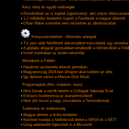
Kész röhej és egyéb örültségek
•
Romániában az is kaphat jogosítványt, akit súlyos látászavarra
•
1,2 milliárdos büntetést kapott a Facebook a magyar államtól
•
Orbán Ráhel szemébe nem nézhettek az alkalmazottak
Környezetvédelem - Alternativ energiák
•
Tíz perc alatt feltölthető akkumulátort készítettek egy amerik
•
A globális átlagnál gyorsabban emelkedik a hőmérséklet a Föld
•
Ismét munkában az óceán takarítója
Maradjunk a Földön
•
Hatalmas aszteroida érkezik pénteken
•
Magyarország 2024-ben űrhajóst akar küldeni az űrbe
•
Így építene várost a Marson Elon Musk
Programajánló (film, irodalom, expo)
•
Nem bírnak a nézők betelni a Csillagok háborúja 9-cel
•
Exkluzív konferencia az aranylemezekről
•
Nem jött össze a nagy visszatérés a Terminátornak
Tudomány és érdekesség
•
Magyar áttörés a fizika területén
•
Közösen kutatja a földönkívüli életet a NASA és a SETI
•
Üveg adattárolót fejlesztett ki a Microsoft