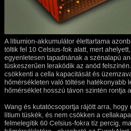
A lítiumion-akkumulátor élettartama azon
töltik fel 10 Celsius-fok alatt, mert ahelyet
egyenletesen tapadnának a szénalapú anó
tüskeszerűen lerakódik az anód felszínén.
csökkenti a cella kapacitását és üzemza
hőmérsékleten való töltése hatékonyabb 
hőmérséklet hosszú távon szintén rontja a 
Wang és kutatócsoportja rájött arra, hogy 
lítium tüskék, és nem csökken a cellakapa
felmelegítik 60 Celsius-fokra tíz percig, m