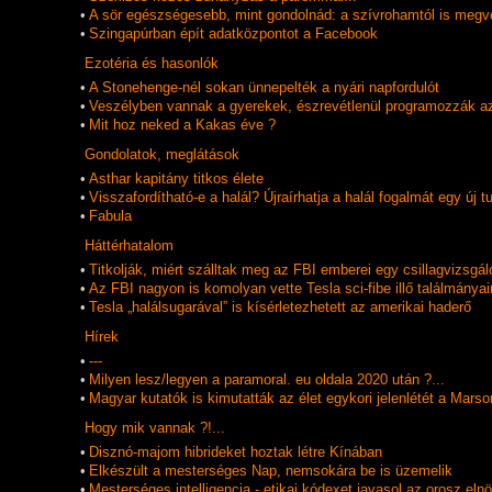
•
A sör egészségesebb, mint gondolnád: a szívrohamtól is megv
•
Szingapúrban épít adatközpontot a Facebook
Ezotéria és hasonlók
•
A Stonehenge-nél sokan ünnepelték a nyári napfordulót
•
Veszélyben vannak a gyerekek, észrevétlenül programozzák a
•
Mit hoz neked a Kakas éve ?
Gondolatok, meglátások
•
Asthar kapitány titkos élete
•
Visszafordítható-e a halál? Újraírhatja a halál fogalmát egy új
•
Fabula
Háttérhatalom
•
Titkolják, miért szálltak meg az FBI emberei egy csillagvizsgál
•
Az FBI nagyon is komolyan vette Tesla sci-fibe illő találmányai
•
Tesla „halálsugarával” is kísérletezhetett az amerikai haderő
Hí­rek
•
---
•
Milyen lesz/legyen a paramoral. eu oldala 2020 után ?...
•
Magyar kutatók is kimutatták az élet egykori jelenlétét a Marso
Hogy mik vannak ?!...
•
Disznó-majom hibrideket hoztak létre Kínában
•
Elkészült a mesterséges Nap, nemsokára be is üzemelik
•
Mesterséges intelligencia - etikai kódexet javasol az orosz eln