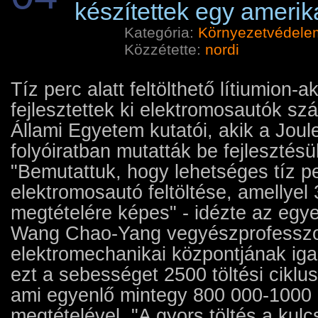
készítettek egy ameri
Kategória:
Környezetvédelem 
Közzétette:
nordi
Tíz perc alatt feltölthető lítiumion-
fejlesztettek ki elektromosautók s
Állami Egyetem kutatói, akik a Jou
folyóiratban mutatták be fejlesztés
"Bemutattuk, hogy lehetséges tíz pe
elektromosautó feltöltése, amellyel
megtételére képes" - idézte az eg
Wang Chao-Yang vegyészprofesszo
elektromechanikai központjának iga
ezt a sebességet 2500 töltési cikluso
ami egyenlő mintegy 800 000-1000 
megtételével. "A gyors töltés a kul