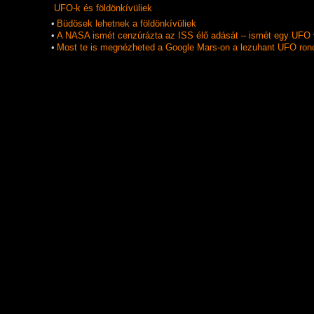
UFO-k és földönkí­vüliek
•
Büdösek lehetnek a földönkívüliek
•
A NASA ismét cenzúrázta az ISS élő adását – ismét egy UFO 
•
Most te is megnézheted a Google Mars-on a lezuhant UFO ron