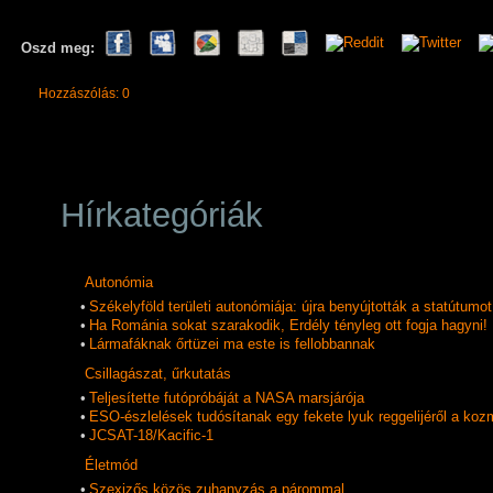
Oszd meg:
Hozzászólás: 0
Hírkategóriák
Autonómia
•
Székelyföld területi autonómiája: újra benyújtották a statútumot
•
Ha Románia sokat szarakodik, Erdély tényleg ott fogja hagyni!
•
Lármafáknak őrtüzei ma este is fellobbannak
Csillagászat, űrkutatás
•
Teljesítette futópróbáját a NASA marsjárója
•
ESO-észlelések tudósítanak egy fekete lyuk reggelijéről a koz
•
JCSAT-18/Kacific-1
Életmód
•
Szexizős közös zuhanyzás a párommal...