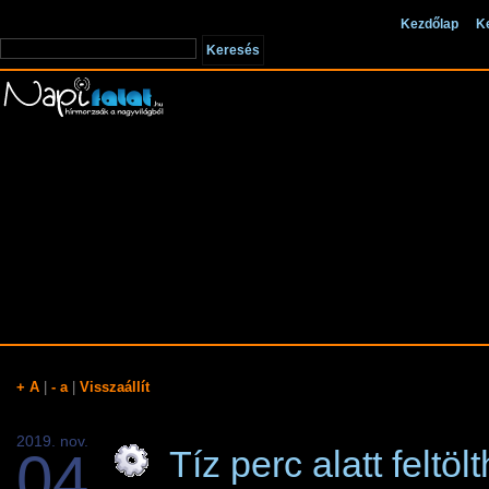
Kezdőlap
K
+ A
|
- a
|
Visszaállít
2019. nov.
04
Tíz perc alatt feltöl