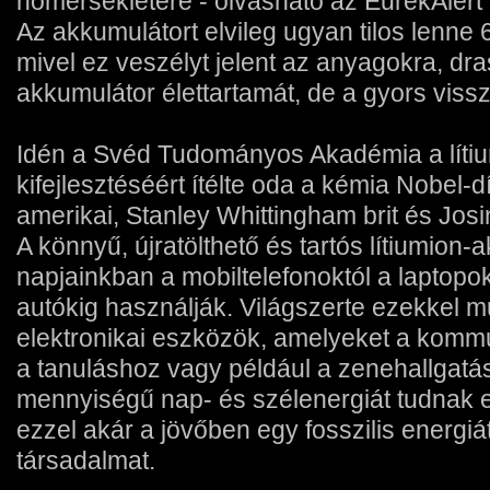
hőmérsékletére - olvasható az EurekAlert
Az akkumulátort elvileg ugyan tilos lenne 6
mivel ez veszélyt jelent az anyagokra, dr
akkumulátor élettartamát, de a gyors vis
Idén a Svéd Tudományos Akadémia a líti
kifejlesztéséért ítélte oda a kémia Nobel
amerikai, Stanley Whittingham brit és Jos
A könnyű, újratölthető és tartós lítiumion
napjainkban a mobiltelefonoktól a laptopo
autókig használják. Világszerte ezekkel
elektronikai eszközök, amelyeket a komm
a tanuláshoz vagy például a zenehallgatá
mennyiségű nap- és szélenergiát tudnak el
ezzel akár a jövőben egy fosszilis energiá
társadalmat.