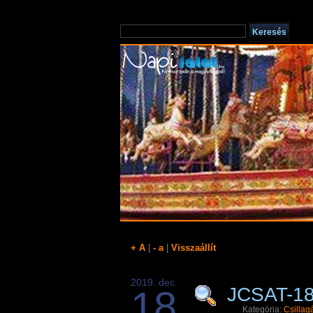
+ A
|
- a
|
Visszaállít
2019. dec.
18
JCSAT-18/
Kategória:
Csillag