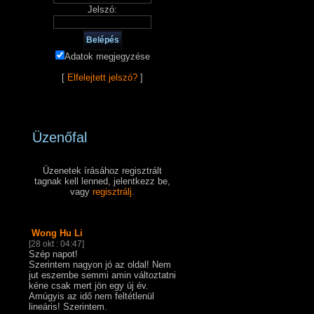
Jelszó:
Adatok megjegyzése
[
Elfelejtett jelszó?
]
Üzenőfal
Üzenetek írásához regisztrált
tagnak kell lenned, jelentkezz be,
vagy
regisztrálj.
Wong Hu Li
[28 okt : 04:47]
Szép napot!
Szerintem nagyon jó az oldal! Nem
jut eszembe semmi amin változtatni
kéne csak mert jön egy új év.
Amúgyis az idő nem feltétlenül
lineáris! Szerintem.