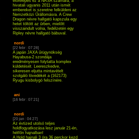
előrelépés ez a NASA számára, a
hivatali ugyanis 2011 után ismét
embereket is szeretne felküldeni az
Nemzetközi Űrállomásra. A Crew
k
Dragon névre hallgató kapszula egy
hetet töltött az űrben, mielőtt
visszaindult volna, fedélzetén egy
Ripley névre hallgató bábuval.
nordi
[22 febr : 07:28]
A japán JAXA űrügynökség
Hayabusa-2 szondája
eredményesen folytatta komplex
küldetését. Leereszkedve,
sikeresen eljutta mintavételt
szolgáló lövedékét a (162173)
Ryugu kisbolygó felszínére.
ani
[16 febr : 07:21]
nordi
[20 jan : 04:27]
Az évtized utolsó teljes
holdfogyatkozása lesz január 21-én,
hétfőn hajnalban!
A Hold hajnali 3 óra 36 perckor kezd