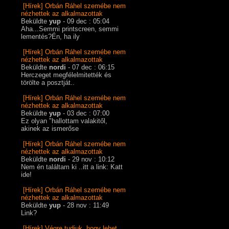
[Hírek] Orbán Ráhel szemébe nem
nézhettek az alkalmazottak
Beküldte
yup
- 09 dec : 05:04
Aha...Semmi printscreen, semmi
lementés?Én, ha ily
[Hírek] Orbán Ráhel szemébe nem
nézhettek az alkalmazottak
Beküldte
nordi
- 07 dec : 06:15
Herczeget megfélelmitették és
törölte a posztját..
[Hírek] Orbán Ráhel szemébe nem
nézhettek az alkalmazottak
Beküldte
yup
- 03 dec : 07:00
Ez olyan "hallottam valakitől,
akinek az ismerőse
[Hírek] Orbán Ráhel szemébe nem
nézhettek az alkalmazottak
Beküldte
nordi
- 29 nov : 10:12
Nem én találtam ki ..itt a link: Katt
ide!
[Hírek] Orbán Ráhel szemébe nem
nézhettek az alkalmazottak
Beküldte
yup
- 28 nov : 11:49
Link?
[Hírek] Végre tudjuk, hogy lehet