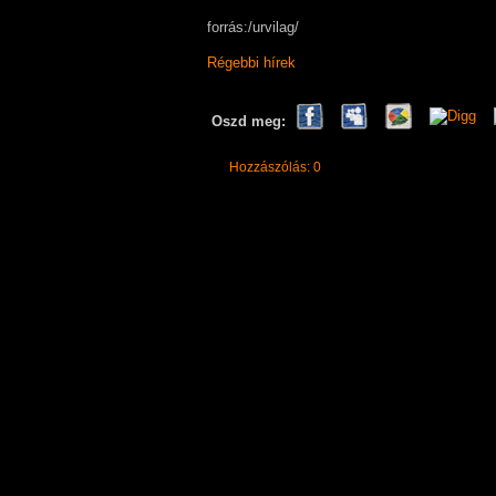
forrás:/urvilag/
Régebbi hírek
Oszd meg:
Hozzászólás: 0