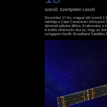
szerző: Szentpéteri László
December 17-én, magyar idő szerint 1:1
rakétája a Cape Canaveral-i űrközpont S
átmeneti pályára állítsa. A rakomány a 
A kettős elnevezés oka az, hogy az űre
szingapúri Kacific Broadband Satellites P