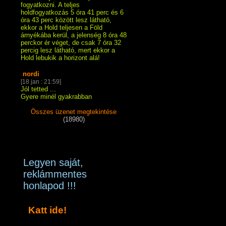
fogyatkozni. A teljes
holdfogyatkozás 5 óra 41 perc és 6
óra 43 perc között lesz látható,
ekkor a Hold teljesen a Föld
árnyékába kerül, a jelenség 8 óra 48
perckor ér véget, de csak 7 óra 32
percig lesz látható, mert ekkor a
Hold lebukik a horizont alá!
nordi
[18 jan : 21:59]
Jól tetted ...
Gyere minél gyakrabban
Összes üzenet megtekintése
(18980)
Legyen saját,
reklámmentes
honlapod !!!
Katt ide!