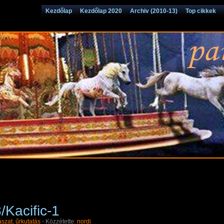
Kezdőlap
Kezdőlap 2020
Archiv (2010-13)
Top cikkek
Kacific-1
ászat, űrkutatás
- Közzétette:
nordi