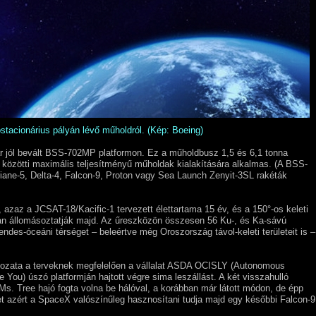
stacionárius pályán lévő műholdról. (Kép: Boeing)
ár jól bevált BSS-702MP platformon. Ez a műholdbusz 1,5 és 6,1 tonna
 közötti maximális teljesítményű műholdak kialakítására alkalmas. (A BSS-
riane-5, Delta-4, Falcon-9, Proton vagy Sea Launch Zenyit-3SL rakéták
azaz a JCSAT-18/Kacific-1 tervezett élettartama 15 év, és a 150°-os keleti
an állomásoztatják majd. Az űreszközön összesen 56 Ku-, és Ka-sávú
ndes-óceáni térséget – beleértve még Oroszország távol-keleti területeit is –
fokozata a terveknek megfelelően a vállalat ASDA OCISLY (Autonomous
 You) úszó platformján hajtott végre sima leszállást. A két visszahulló
Ms. Tree hajó fogta volna be hálóval, a korábban már látott módon, de épp
ket azért a SpaceX valószínűleg hasznosítani tudja majd egy későbbi Falcon-9