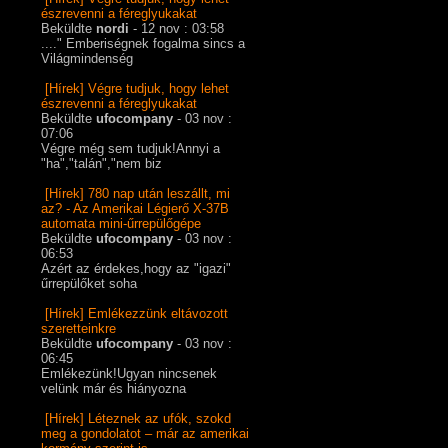
észrevenni a féreglyukakat
Beküldte
nordi
- 12 nov : 03:58
...." Emberiségnek fogalma sincs a
Világmindenség
[Hírek] Végre tudjuk, hogy lehet
észrevenni a féreglyukakat
Beküldte
ufocompany
- 03 nov :
07:06
Végre még sem tudjuk!Annyi a
"ha","talán","nem biz
[Hírek] 780 nap után leszállt, mi
az? - Az Amerikai Légierő X-37B
automata mini-űrrepülőgépe
Beküldte
ufocompany
- 03 nov :
06:53
Azért az érdekes,hogy az "igazi"
űrrepülőket soha
[Hírek] Emlékezzünk eltávozott
szeretteinkre
Beküldte
ufocompany
- 03 nov :
06:45
Emlékezünk!Ugyan nincsenek
velünk már és hiányozna
[Hírek] Léteznek az ufók, szokd
meg a gondolatot – már az amerikai