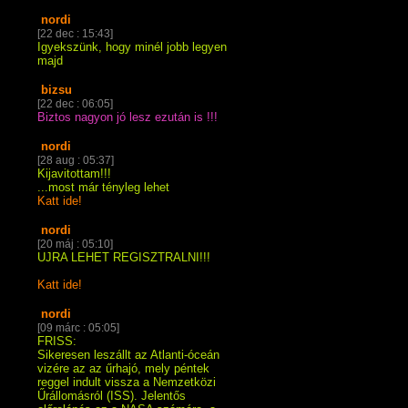
nordi
[22 dec : 15:43]
Igyekszünk, hogy minél jobb legyen
majd
bizsu
[22 dec : 06:05]
Biztos nagyon jó lesz ezután is !!!
nordi
[28 aug : 05:37]
Kijavitottam!!!
...most már tényleg lehet
Katt ide!
nordi
[20 máj : 05:10]
UJRA LEHET REGISZTRALNI!!!
Katt ide!
nordi
[09 márc : 05:05]
FRISS:
Sikeresen leszállt az Atlanti-óceán
vizére az az űrhajó, mely péntek
reggel indult vissza a Nemzetközi
Űrállomásról (ISS). Jelentős