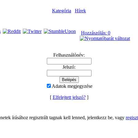
Kategória
Hírek
Hozzászólás: 0
Felhasználónév:
Jelszó:
Adatok megjegyzése
[
Elfelejtett jelszó?
]
netek írásához regisztrált tagnak kell lenned, jelentkezz be, vagy
regiszt