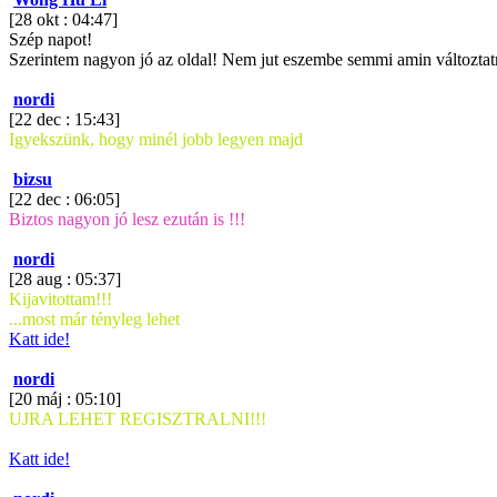
[28 okt : 04:47]
Szép napot!
Szerintem nagyon jó az oldal! Nem jut eszembe semmi amin változtatni
nordi
[22 dec : 15:43]
Igyekszünk, hogy minél jobb legyen majd
bizsu
[22 dec : 06:05]
Biztos nagyon jó lesz ezután is !!!
nordi
[28 aug : 05:37]
Kijavitottam!!!
...most már tényleg lehet
Katt ide!
nordi
[20 máj : 05:10]
UJRA LEHET REGISZTRALNI!!!
Katt ide!