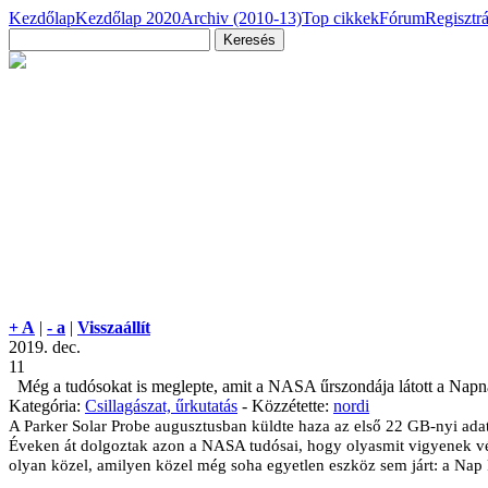
Kezdőlap
Kezdőlap 2020
Archiv (2010-13)
Top cikkek
Fórum
Regisztr
+ A
|
- a
|
Visszaállít
2019. dec.
11
Még a tudósokat is meglepte, amit a NASA űrszondája látott a Napn
Kategória:
Csillagászat, űrkutatás
- Közzétette:
nordi
A Parker Solar Probe augusztusban küldte haza az első 22 GB-nyi adatot
Éveken át dolgoztak azon a NASA tudósai, hogy olyasmit vigyenek vé
olyan közel, amilyen közel még soha egyetlen eszköz sem járt: a Nap