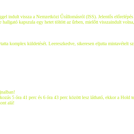
reggel indult vissza a Nemzetközi Űrállomásról (ISS). Jelentős előrelép
llgató kapszula egy hetet töltött az űrben, mielőtt visszaindult volna
a komplex küldetését. Leereszkedve, sikeresen eljutta mintavételt sz
jnalban!
ozás 5 óra 41 perc és 6 óra 43 perc között lesz látható, ekkor a Hold te
ont alá!