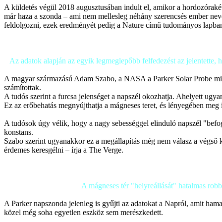
A küldetés végül 2018 augusztusában indult el, amikor a hordozórakéta
már haza a szonda – ami nem mellesleg néhány szerencsés ember nevét 
feldolgozni, ezek eredményét pedig a Nature című tudományos lapban
Az adatok alapján az egyik legmeglepőbb felfedezést az jelentette, h
A magyar származású Adam Szabo, a NASA a Parker Solar Probe misszió
számítottak.
A tudós szerint a furcsa jelenséget a napszél okozhatja. Ahelyett ugya
Ez az erőbehatás megnyújthatja a mágneses teret, és lényegében meg is
A tudósok úgy vélik, hogy a nagy sebességgel elinduló napszél "befog
konstans.
Szabo szerint ugyanakkor ez a megállapítás még nem válasz a végső ké
érdemes keresgélni – írja a The Verge.
A mágneses tér "helyreállását" hatalmas robb
A Parker napszonda jelenleg is gyűjti az adatokat a Napról, amit hamar
közel még soha egyetlen eszköz sem merészkedett.