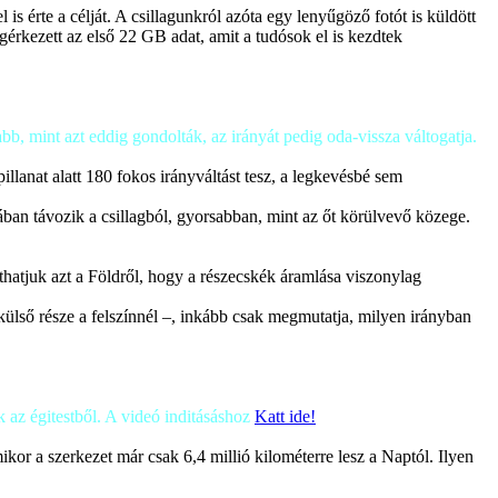
 érte a célját. A csillagunkról azóta egy lenyűgöző fotót is küldött
érkezett az első 22 GB adat, amit a tudósok el is kezdtek
bb, mint azt eddig gondolták, az irányát pedig oda-vissza váltogatja.
anat alatt 180 fokos irányváltást tesz, a legkevésbé sem
jában távozik a csillagból, gyorsabban, mint az őt körülvevő közege.
hatjuk azt a Földről, hogy a részecskék áramlása viszonylag
ülső része a felszínnél –, inkább csak megmutatja, milyen irányban
 az égitestből. A videó inditásáshoz
Katt ide!
ikor a szerkezet már csak 6,4 millió kilométerre lesz a Naptól. Ilyen