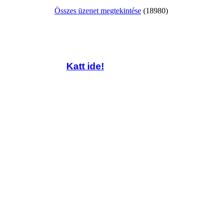
Összes üzenet megtekintése
(18980)
Katt ide!