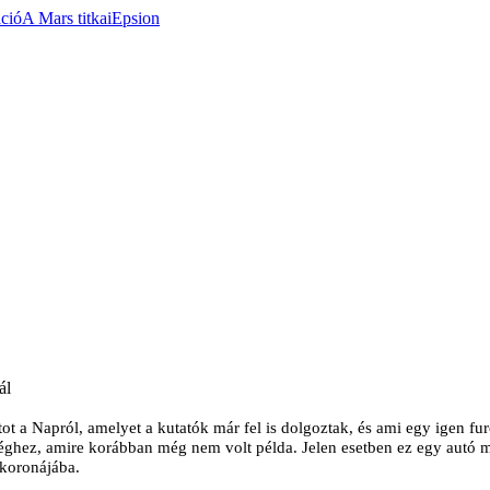
áció
A Mars titkai
Epsion
ál
 a Napról, amelyet a kutatók már fel is dolgoztak, és ami egy igen furcs
ghez, amire korábban még nem volt példa. Jelen esetben ez egy autó m
 koronájába.