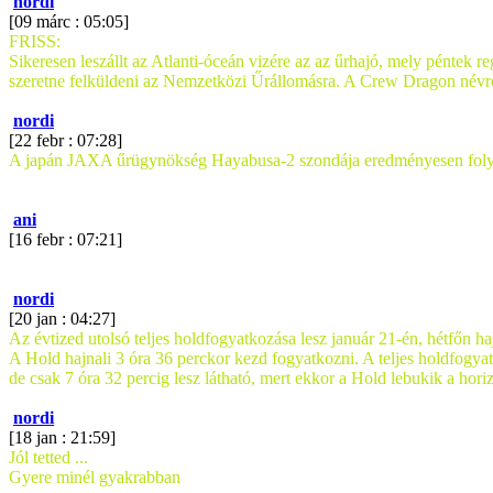
nordi
[09 márc : 05:05]
FRISS:
Sikeresen leszállt az Atlanti-óceán vizére az az űrhajó, mely péntek 
szeretne felküldeni az Nemzetközi Űrállomásra. A Crew Dragon névre ha
nordi
[22 febr : 07:28]
A japán JAXA űrügynökség Hayabusa-2 szondája eredményesen folytatt
ani
[16 febr : 07:21]
nordi
[20 jan : 04:27]
Az évtized utolsó teljes holdfogyatkozása lesz január 21-én, hétfőn ha
A Hold hajnali 3 óra 36 perckor kezd fogyatkozni. A teljes holdfogyatk
de csak 7 óra 32 percig lesz látható, mert ekkor a Hold lebukik a horiz
nordi
[18 jan : 21:59]
Jól tetted ...
Gyere minél gyakrabban