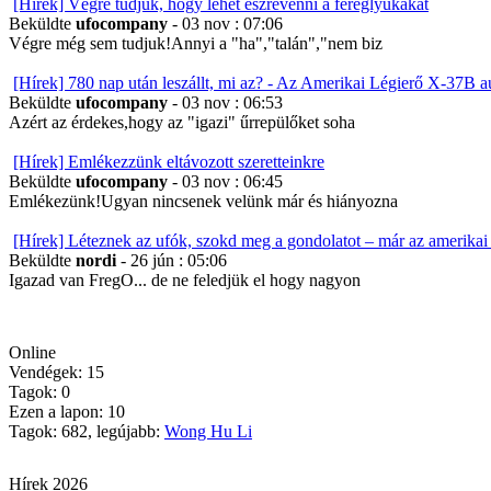
[Hírek] Végre tudjuk, hogy lehet észrevenni a féreglyukakat
Beküldte
ufocompany
- 03 nov : 07:06
Végre még sem tudjuk!Annyi a "ha","talán","nem biz
[Hírek] 780 nap után leszállt, mi az? - Az Amerikai Légierő X-37B 
Beküldte
ufocompany
- 03 nov : 06:53
Azért az érdekes,hogy az "igazi" űrrepülőket soha
[Hírek] Emlékezzünk eltávozott szeretteinkre
Beküldte
ufocompany
- 03 nov : 06:45
Emlékezünk!Ugyan nincsenek velünk már és hiányozna
[Hírek] Léteznek az ufók, szokd meg a gondolatot – már az amerikai 
Beküldte
nordi
- 26 jún : 05:06
Igazad van FregO... de ne feledjük el hogy nagyon
Online
Vendégek: 15
Tagok: 0
Ezen a lapon: 10
Tagok: 682, legújabb:
Wong Hu Li
Hírek 2026