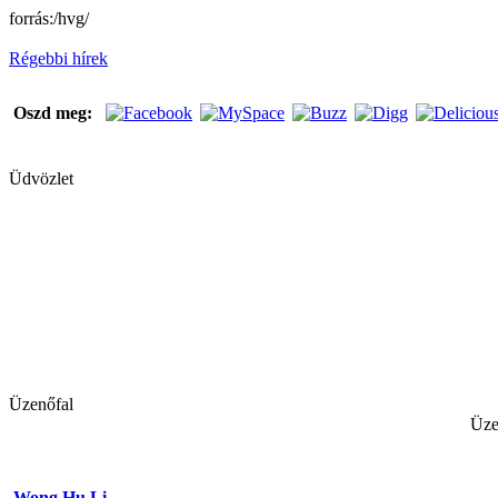
forrás:/hvg/
Régebbi hírek
Oszd meg:
Üdvözlet
Üzenőfal
Üze
Wong Hu Li