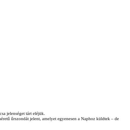
a jelenséget tárt eléjük.
éretű űrszondát jelent, amelyet egyenesen a Naphoz küldtek – de