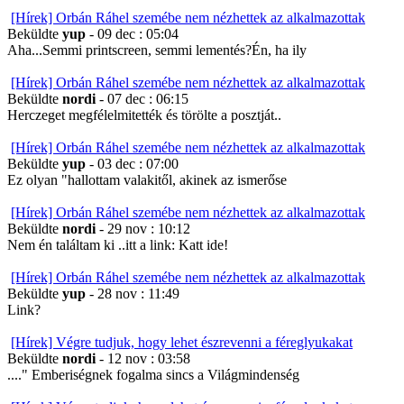
[Hírek] Orbán Ráhel szemébe nem nézhettek az alkalmazottak
Beküldte
yup
- 09 dec : 05:04
Aha...Semmi printscreen, semmi lementés?Én, ha ily
[Hírek] Orbán Ráhel szemébe nem nézhettek az alkalmazottak
Beküldte
nordi
- 07 dec : 06:15
Herczeget megfélelmitették és törölte a posztját..
[Hírek] Orbán Ráhel szemébe nem nézhettek az alkalmazottak
Beküldte
yup
- 03 dec : 07:00
Ez olyan "hallottam valakitől, akinek az ismerőse
[Hírek] Orbán Ráhel szemébe nem nézhettek az alkalmazottak
Beküldte
nordi
- 29 nov : 10:12
Nem én találtam ki ..itt a link: Katt ide!
[Hírek] Orbán Ráhel szemébe nem nézhettek az alkalmazottak
Beküldte
yup
- 28 nov : 11:49
Link?
[Hírek] Végre tudjuk, hogy lehet észrevenni a féreglyukakat
Beküldte
nordi
- 12 nov : 03:58
...." Emberiségnek fogalma sincs a Világmindenség