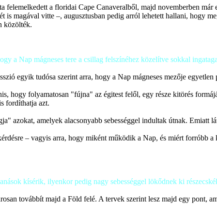
 felemelkedett a floridai Cape Canaveralből, majd novemberben már el is
is magával vitte –, augusztusban pedig arról lehetett hallani, hogy meg
 közölték.
ogy a Nap mágneses tere a csillag felszínéhez közelítve sokkal ingataga
 egyik tudósa szerint arra, hogy a Nap mágneses mezője egyetlen pill
nis, hogy folyamatosan "fújna" az égitest felől, egy része kitörés formá
 fordíthatja azt.
ja" azokat, amelyek alacsonyabb sebességgel indultak útnak. Emiatt lát
rdésre – vagyis arra, hogy miként működik a Nap, és miért forróbb a k
anások kísérik, ilyenkor pedig nagy sebességgel lökődnek ki részecskék
osan továbbít majd a Föld felé. A tervek szerint lesz majd egy pont, am