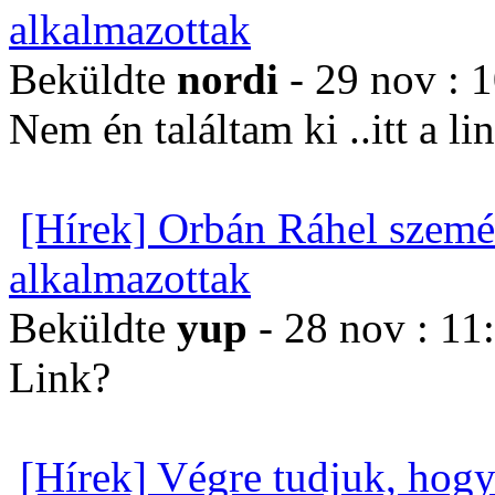
alkalmazottak
Beküldte
nordi
- 29 nov : 
Nem én találtam ki ..itt a li
[Hírek] Orbán Ráhel szemé
alkalmazottak
Beküldte
yup
- 28 nov : 11
Link?
[Hírek] Végre tudjuk, hogy