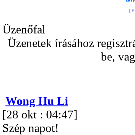
[
El
Üzenőfal
Üzenetek írásához regisztrá
be, va
Wong Hu Li
[28 okt : 04:47]
Szép napot!