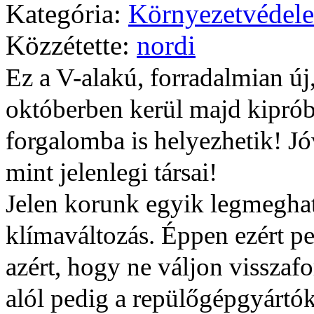
Kategória:
Környezetvédelem
Közzétette:
nordi
Ez a V-alakú, forradalmian ú
októberben kerül majd kipróbá
forgalomba is helyezhetik! J
mint jelenlegi társai!
Jelen korunk egyik legmegha
klímaváltozás. Éppen ezért p
azért, hogy ne váljon visszafo
alól pedig a repülőgépgyártó