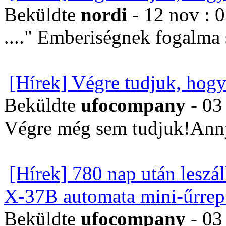
Beküldte
nordi
- 12 nov : 
...." Emberiségnek fogalma
[Hírek] Végre tudjuk, hogy
Beküldte
ufocompany
- 03
Végre még sem tudjuk!Annyi
[Hírek] 780 nap után leszál
X-37B automata mini-űrrep
Beküldte
ufocompany
- 03