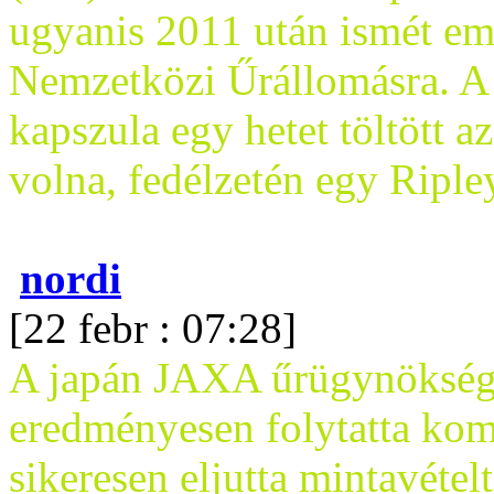
ugyanis 2011 után ismét emb
Nemzetközi Űrállomásra. A
kapszula egy hetet töltött a
volna, fedélzetén egy Riple
nordi
[22 febr : 07:28]
A japán JAXA űrügynökség
eredményesen folytatta kom
sikeresen eljutta mintavétel