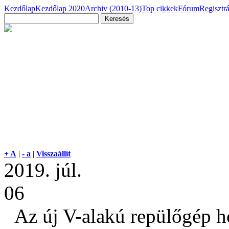
Kezdőlap
Kezdőlap 2020
Archiv (2010-13)
Top cikkek
Fórum
Regisztr
+ A
|
- a
|
Visszaállít
2019. júl.
06
Az új V-alakú repülőgép hó