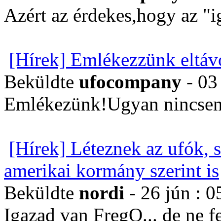
Azért az érdekes,hogy az "i
[Hírek] Emlékezzünk eltávo
Beküldte
ufocompany
- 03
Emlékezünk!Ugyan nincsen
[Hírek] Léteznek az ufók, 
amerikai kormány szerint is
Beküldte
nordi
- 26 jún : 0
Igazad van FregO... de ne 