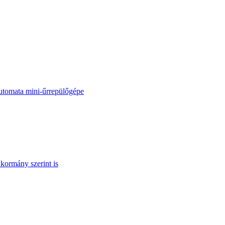
automata mini-űrrepülőgépe
kormány szerint is