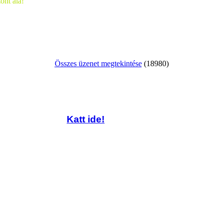
ont alá!
Összes üzenet megtekintése
(18980)
Katt ide!