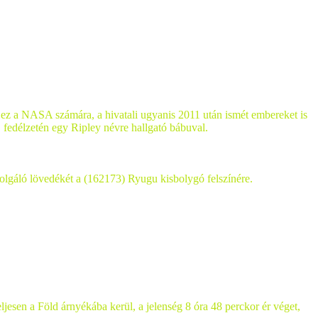
és ez a NASA számára, a hivatali ugyanis 2011 után ismét embereket is
, fedélzetén egy Ripley névre hallgató bábuval.
olgáló lövedékét a (162173) Ryugu kisbolygó felszínére.
ljesen a Föld árnyékába kerül, a jelenség 8 óra 48 perckor ér véget,