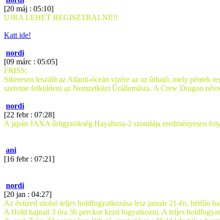
[20 máj : 05:10]
UJRA LEHET REGISZTRALNI!!!
Katt ide!
nordi
[09 márc : 05:05]
FRISS:
Sikeresen leszállt az Atlanti-óceán vizére az az űrhajó, mely péntek 
szeretne felküldeni az Nemzetközi Űrállomásra. A Crew Dragon névre ha
nordi
[22 febr : 07:28]
A japán JAXA űrügynökség Hayabusa-2 szondája eredményesen folytatt
ani
[16 febr : 07:21]
nordi
[20 jan : 04:27]
Az évtized utolsó teljes holdfogyatkozása lesz január 21-én, hétfőn ha
A Hold hajnali 3 óra 36 perckor kezd fogyatkozni. A teljes holdfogyatk