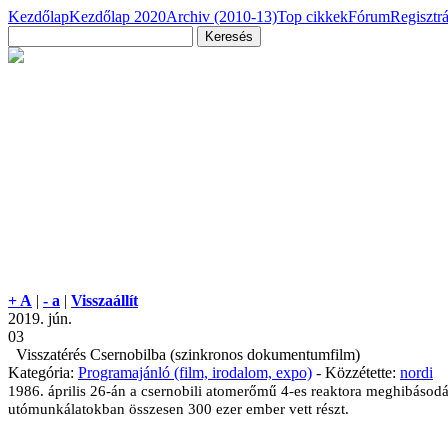
Kezdőlap
Kezdőlap 2020
Archiv (2010-13)
Top cikkek
Fórum
Regisztr
+ A
|
- a
|
Visszaállít
2019. jún.
03
Visszatérés Csernobilba (szinkronos dokumentumfilm)
Kategória:
Programajánló (film, irodalom, expo)
- Közzétette:
nordi
1986. április 26-án a csernobili atomerőmű 4-es reaktora meghibásodás
utómunkálatokban összesen 300 ezer ember vett részt.