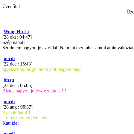
Üzenőfal
Üze
Wong Hu Li
[28 okt : 04:47]
Szép napot!
Szerintem nagyon jó az oldal! Nem jut eszembe semmi amin változtatni
nordi
[22 dec : 15:43]
Igyekszünk, hogy minél jobb legyen majd
bizsu
[22 dec : 06:05]
Biztos nagyon jó lesz ezután is !!!
nordi
[28 aug : 05:37]
Kijavitottam!!!
...most már tényleg lehet
Katt ide!
nordi