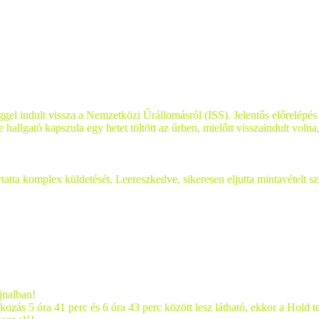
reggel indult vissza a Nemzetközi Űrállomásról (ISS). Jelentős előrelép
llgató kapszula egy hetet töltött az űrben, mielőtt visszaindult volna
a komplex küldetését. Leereszkedve, sikeresen eljutta mintavételt sz
jnalban!
ozás 5 óra 41 perc és 6 óra 43 perc között lesz látható, ekkor a Hold te