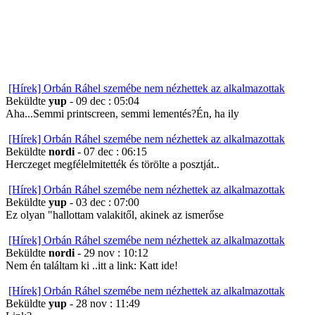
[Hírek] Orbán Ráhel szemébe nem nézhettek az alkalmazottak
Beküldte
yup
- 09 dec : 05:04
Aha...Semmi printscreen, semmi lementés?Én, ha ily
[Hírek] Orbán Ráhel szemébe nem nézhettek az alkalmazottak
Beküldte
nordi
- 07 dec : 06:15
Herczeget megfélelmitették és törölte a posztját..
[Hírek] Orbán Ráhel szemébe nem nézhettek az alkalmazottak
Beküldte
yup
- 03 dec : 07:00
Ez olyan "hallottam valakitől, akinek az ismerőse
[Hírek] Orbán Ráhel szemébe nem nézhettek az alkalmazottak
Beküldte
nordi
- 29 nov : 10:12
Nem én találtam ki ..itt a link: Katt ide!
[Hírek] Orbán Ráhel szemébe nem nézhettek az alkalmazottak
Beküldte
yup
- 28 nov : 11:49