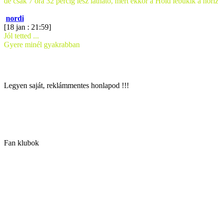
de csak 7 óra 32 percig lesz látható, mert ekkor a Hold lebukik a horiz
nordi
[18 jan : 21:59]
Jól tetted ...
Gyere minél gyakrabban
Legyen saját, reklámmentes honlapod !!!
Fan klubok