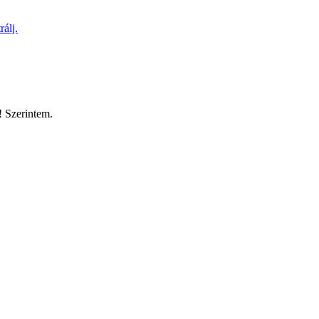
rálj.
! Szerintem.