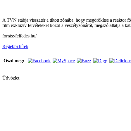
A TVN stábja visszatér a tiltott zónába, hogy megörökítse a reaktor föl
film exkluzív felvételeket közöl a veszélyzónáról, megszólaltatja a ka
forrás:/felfedes.hu/
Régebbi hírek
Oszd meg:
Üdvözlet