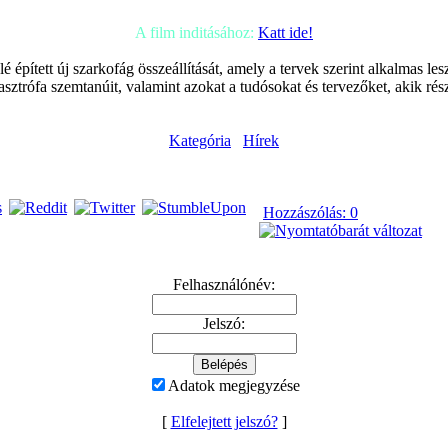
A film inditásához:
Katt ide!
é épített új szarkofág összeállítását, amely a tervek szerint alkalmas le
tasztrófa szemtanúit, valamint azokat a tudósokat és tervezőket, akik rés
Kategória
Hírek
Hozzászólás: 0
Felhasználónév:
Jelszó:
Adatok megjegyzése
[
Elfelejtett jelszó?
]