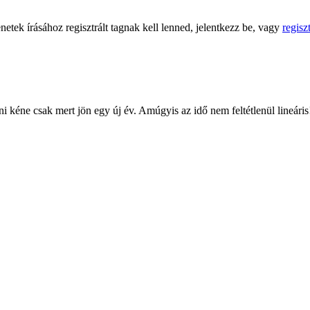
netek írásához regisztrált tagnak kell lenned, jelentkezz be, vagy
regiszt
 kéne csak mert jön egy új év. Amúgyis az idő nem feltétlenül lineáris