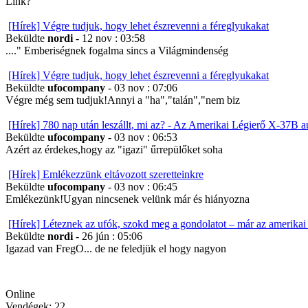
Link?
[Hírek] Végre tudjuk, hogy lehet észrevenni a féreglyukakat
Beküldte
nordi
- 12 nov : 03:58
...." Emberiségnek fogalma sincs a Világmindenség
[Hírek] Végre tudjuk, hogy lehet észrevenni a féreglyukakat
Beküldte
ufocompany
- 03 nov : 07:06
Végre még sem tudjuk!Annyi a "ha","talán","nem biz
[Hírek] 780 nap után leszállt, mi az? - Az Amerikai Légierő X-37B 
Beküldte
ufocompany
- 03 nov : 06:53
Azért az érdekes,hogy az "igazi" űrrepülőket soha
[Hírek] Emlékezzünk eltávozott szeretteinkre
Beküldte
ufocompany
- 03 nov : 06:45
Emlékezünk!Ugyan nincsenek velünk már és hiányozna
[Hírek] Léteznek az ufók, szokd meg a gondolatot – már az amerikai 
Beküldte
nordi
- 26 jún : 05:06
Igazad van FregO... de ne feledjük el hogy nagyon
Online
Vendégek: 22