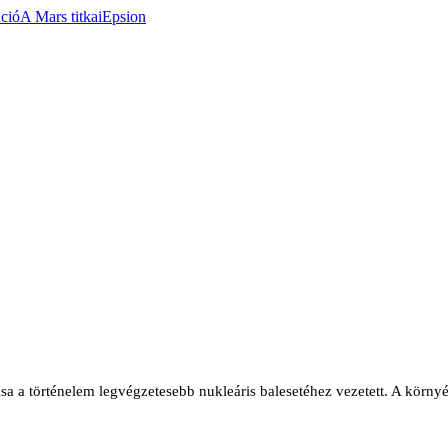
áció
A Mars titkai
Epsion
a a történelem legvégzetesebb nukleáris balesetéhez vezetett. A környé