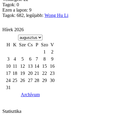
Tagok: 0
Ezen a lapon: 9
Tagok: 682, legújabb:
Wong Hu Li
Hírek 2026
H
K
Sze
Cs
P
Szo
V
1
2
3
4
5
6
7
8
9
10
11
12
13
14
15
16
17
18
19
20
21
22
23
24
25
26
27
28
29
30
31
Archívum
Statisztika