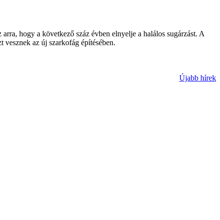
sz arra, hogy a következő száz évben elnyelje a halálos sugárzást. A
zt vesznek az új szarkofág építésében.
Újabb hírek