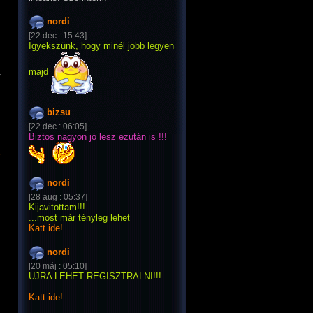
nordi
[22 dec : 15:43]
Igyekszünk, hogy minél jobb legyen
majd
/
bizsu
[22 dec : 06:05]
Biztos nagyon jó lesz ezután is !!!
k
nordi
[28 aug : 05:37]
Kijavitottam!!!
...most már tényleg lehet
Katt ide!
nordi
[20 máj : 05:10]
UJRA LEHET REGISZTRALNI!!!
Katt ide!