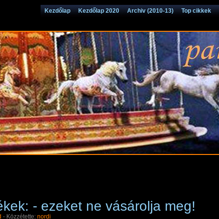
Kezdőlap
Kezdőlap 2020
Archiv (2010-13)
Top cikkek
k: - ezeket ne vásárolja meg!
d
- Közzétette:
nordi