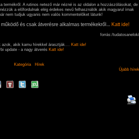
a termékről. A rutinos netező már nézné is az oldalon a hozzászólásokat, de
nézzük a előfordulnak elég érdekes nevű felhasználók akik magyarul írnak
 már nem tudjuk ugyanis nem valós kommentelőket látunk!
m működő és csak átverésre alkalmas termékekről...
Katt ide!
forrás:/tudatosanelok
azok, akik kamu hírekkel árasztják....
Katt ide!
rbi update - a nagy átverés
Katt ide!
Kategória
Hírek
Újabb híre