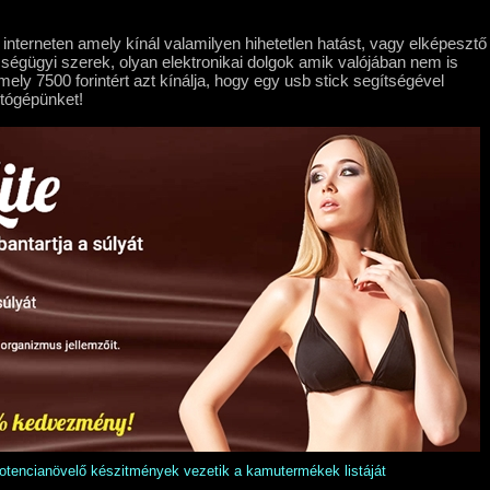
 interneten amely kínál valamilyen hihetetlen hatást, vagy elképesztő
ségügyi szerek, olyan elektronikai dolgok amik valójában nem is
y 7500 forintért azt kínálja, hogy egy usb stick segítségével
ítógépünket!
potencianövelő készitmények vezetik a kamutermékek listáját