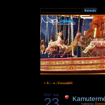
+ A
|
- a
|
Visszaállít
2017. máj.
23
Kamuterméke
Kategória:
Életmó