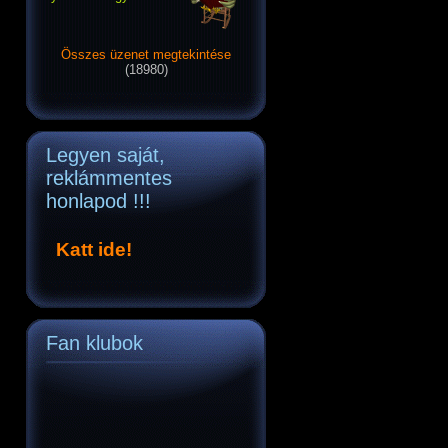
Összes üzenet megtekintése
(18980)
Legyen saját,
reklámmentes
honlapod !!!
Katt ide!
Fan klubok