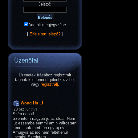
Jelszó:
Adatok megjegyzése
[
Elfelejtett jelszó?
]
Üzenőfal
Üzenetek írásához regisztrált
tagnak kell lenned, jelentkezz be,
vagy
regisztrálj.
Wong Hu Li
[28 okt : 04:47]
Szép napot!
Szerintem nagyon jó az oldal! Nem
jut eszembe semmi amin változtatni
kéne csak mert jön egy új év.
Amúgyis az idő nem feltétlenül
lineáris! Szerintem.