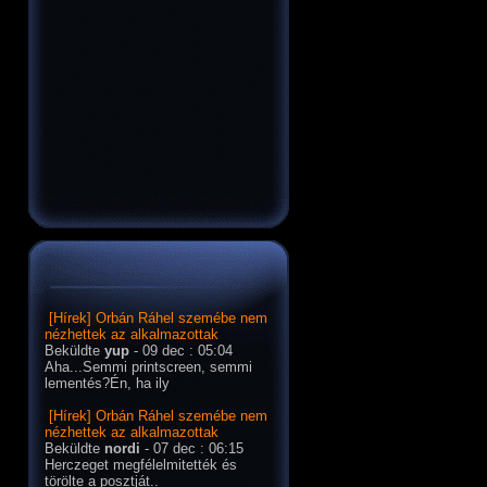
[Hírek] Orbán Ráhel szemébe nem
nézhettek az alkalmazottak
Beküldte
yup
- 09 dec : 05:04
Aha...Semmi printscreen, semmi
lementés?Én, ha ily
[Hírek] Orbán Ráhel szemébe nem
nézhettek az alkalmazottak
Beküldte
nordi
- 07 dec : 06:15
Herczeget megfélelmitették és
törölte a posztját..