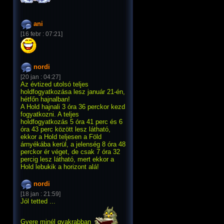
ani
[16 febr : 07:21]
nordi
[20 jan : 04:27]
Az évtized utolsó teljes
holdfogyatkozása lesz január 21-én,
hétfőn hajnalban!
A Hold hajnali 3 óra 36 perckor kezd
fogyatkozni. A teljes
holdfogyatkozás 5 óra 41 perc és 6
óra 43 perc között lesz látható,
ekkor a Hold teljesen a Föld
árnyékába kerül, a jelenség 8 óra 48
perckor ér véget, de csak 7 óra 32
percig lesz látható, mert ekkor a
Hold lebukik a horizont alá!
nordi
[18 jan : 21:59]
Jól tetted ...
Gyere minél gyakrabban