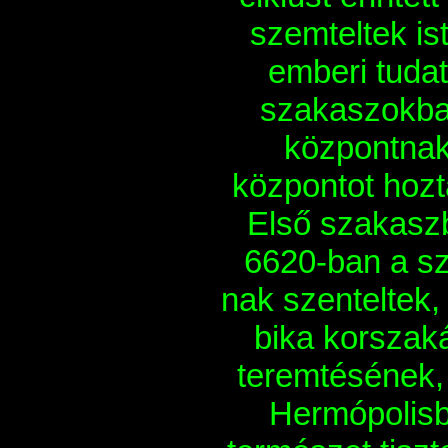
szemteltek is
emberi tuda
szakaszokban
központnak
központot hozt
Első szakaszb
6620-ban a sz
nak szenteltek
bika korszak
teremtésének, 
Hermópolisb