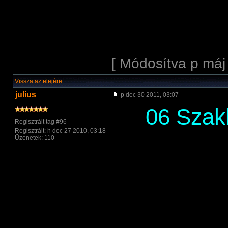
[ Módosítva p máj
Vissza az elejére
julius
p dec 30 2011, 03:07
06 Szak
Regisztrált tag #96
Regisztrált: h dec 27 2010, 03:18
Üzenetek: 110