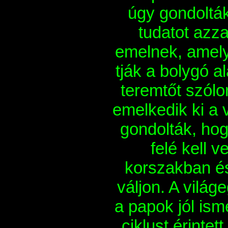
úgy gondolták,
tudatot azza
emelnek, amely
tják a bolygó a
teremtőt szólo
emelkedik ki a v
gondolták, ho
felé kell v
korszakban és 
váljon. A világ
a papok jól ism
ciklust érinte