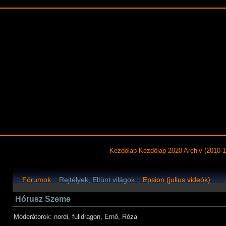
Kezdőlap
Kezdőlap 2020
Archiv (2010-1
::
Fórumok
:: Rejtélyek, Eltünt világok ::
Epsion (julius videók)
Hórusz Szeme
Moderátorok: nordi, fulldragon, Ernő, Róza