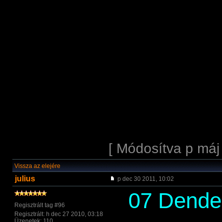
[ Módosítva p máj
Vissza az elejére
julius
p dec 30 2011, 10:02
07 Dender
Regisztrált tag #96
Regisztrált: h dec 27 2010, 03:18
Üzenetek: 110