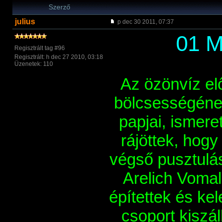
Szerző
julius
p dec 30 2011, 07:37
01 M
Regisztrált tag #96
Regisztrált: h dec 27 2010, 03:18
Üzenetek: 110
Az özönví­z elő
bölcsességének
papjai, ismere
rájöttek, hog
végső pusztulás
Arelich Vomal
épí­tettek és ke
csoport kiszál