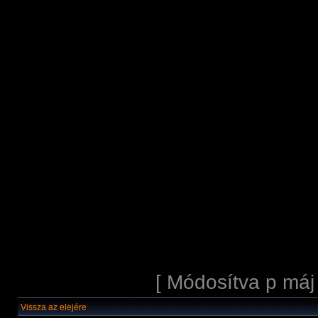
[ Módosítva p máj
Vissza az elejére