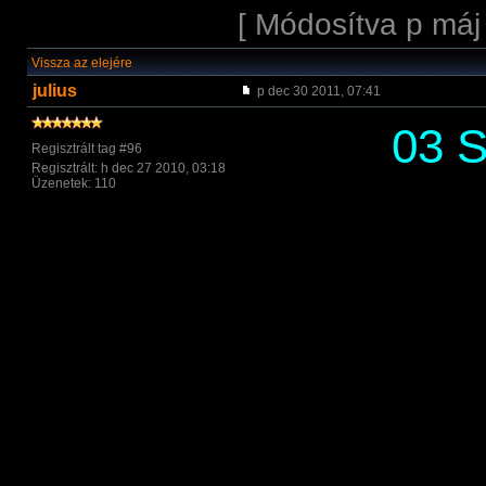
[ Módosítva p máj
Vissza az elejére
julius
p dec 30 2011, 07:41
03 S
Regisztrált tag #96
Regisztrált: h dec 27 2010, 03:18
Üzenetek: 110