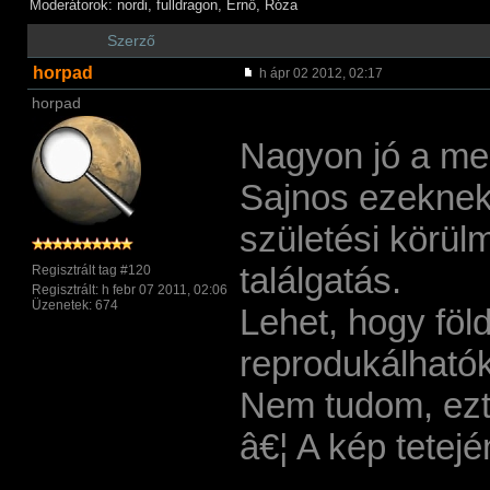
Moderátorok: nordi, fulldragon, Ernő, Róza
Szerző
horpad
h ápr 02 2012, 02:17
horpad
Nagyon jó a meg
Sajnos ezeknek 
születési körül
találgatás.
Regisztrált tag #120
Regisztrált: h febr 07 2011, 02:06
Üzenetek: 674
Lehet, hogy föl
reprodukálhatók.
Nem tudom, ezt
â€¦ A kép tetej