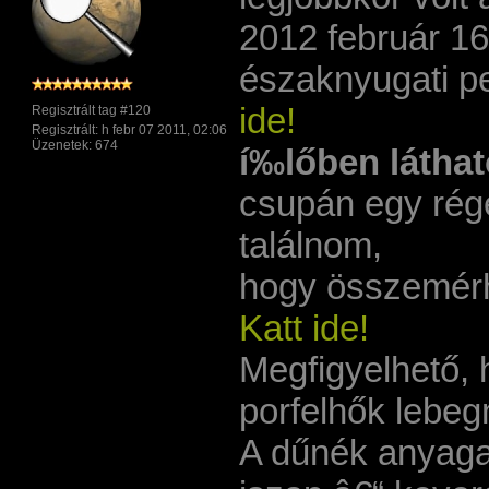
2012 február 16
északnyugati 
ide!
Regisztrált tag #120
Regisztrált: h febr 07 2011, 02:06
Üzenetek: 674
í‰lőben láthat
csupán egy rége
találnom,
hogy összemér
Katt ide!
Megfigyelhető, 
porfelhők lebeg
A dűnék anyaga v