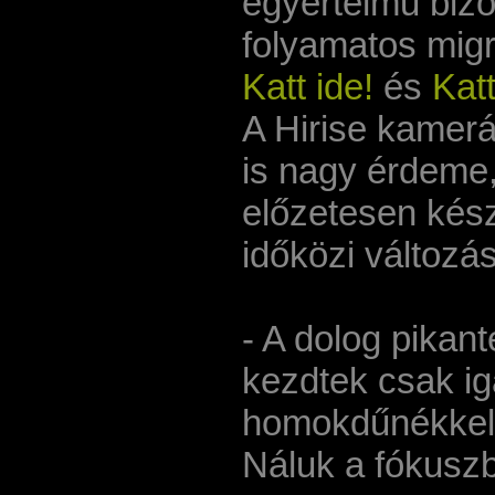
egyértelmű bizo
folyamatos migr
Katt ide!
és
Katt
A Hirise kamerá
is nagy érdeme
előzetesen készí­
időközi változá
- A dolog pikan
kezdtek csak ig
homokdűnékkel
Náluk a fókuszba