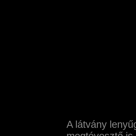
A látvány leny
megtévesztő is. 