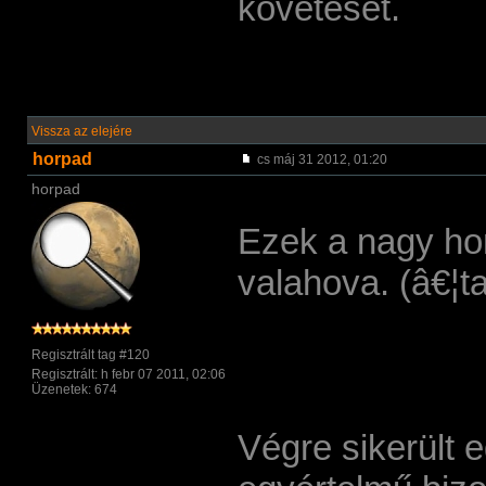
követését.
Vissza az elejére
horpad
cs máj 31 2012, 01:20
horpad
Ezek a nagy ho
valahova. (â€¦t
Regisztrált tag #120
Regisztrált: h febr 07 2011, 02:06
Üzenetek: 674
Végre sikerült e