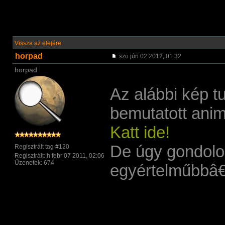
Vissza az elejére
horpad
szo jún 02 2012, 01:32
horpad
Az alábbi kép t
bemutatott animá
Katt ide!
De úgy gondolo
Regisztrált tag #120
Regisztrált: h febr 07 2011, 02:06
Üzenetek: 674
egyértelműbbâ€