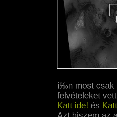
í‰n most csak a
felvételeket ve
Katt ide!
és
Katt
Azt hiszem az a