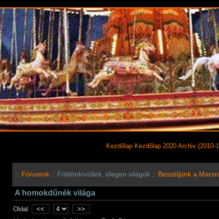
Kezdőlap
Kezdőlap 2020
Archiv (2010-1
::
Fórumok
:: Földönkí­vüliek, idegen világok ::
Beszéljünk a Marsr
A homokdűnék világa
Oldal:
<<
>>