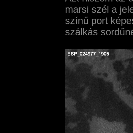
marsi szél a jel
szí­nű port képe
szálkás sordűn