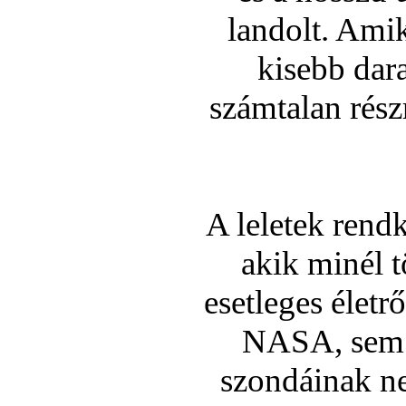
landolt. Amik
kisebb dara
számtalan rész
A leletek rend
akik minél 
esetleges élet
NASA, sem a
szondáinak ne