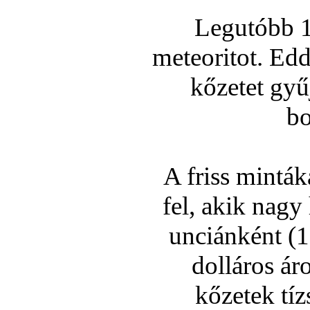
Legutóbb 19
meteoritot. Ed
kőzetet gyű
bo
A friss mintáka
fel, akik nagy 
unciánként (
dolláros áro
kőzetek tí­