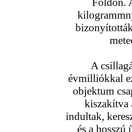
Földön. 
kilogrammny
bizonyí­tottá
mete
A csilla
évmilliókkal 
objektum csa
kiszakí­tva
indultak, keres
és a hosszú 