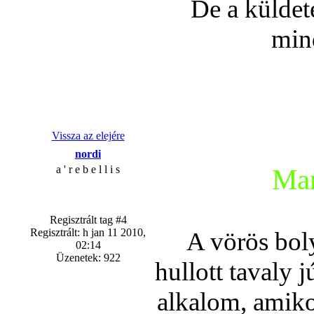
De a küldet
min
Vissza az elejére
nordi
a ' r e b e l l i s
Mar
Regisztrált tag #4
Regisztrált: h jan 11 2010,
A vörös bol
02:14
Üzenetek: 922
hullott tavaly 
alkalom, amiko