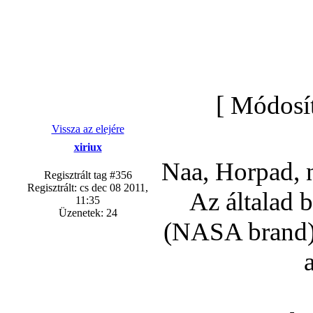
[ Módosít
Vissza az elejére
xiriux
Naa, Horpad, 
Regisztrált tag #356
Regisztrált: cs dec 08 2011,
Az általad 
11:35
Üzenetek: 24
(NASA brand),