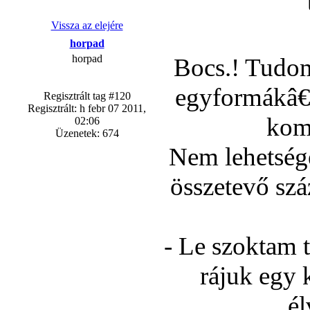
Vissza az elejére
horpad
horpad
Bocs.! Tudom
egyformákâ€¦
Regisztrált tag #120
Regisztrált: h febr 07 2011,
kom
02:06
Üzenetek: 674
Nem lehetség
összetevő szá
- Le szoktam t
rájuk egy 
él