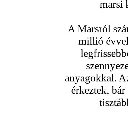
marsi 
A Marsról szá
millió évvel
legfrissebb
szennyeze
anyagokkal. Az
érkeztek, bár
tisztá