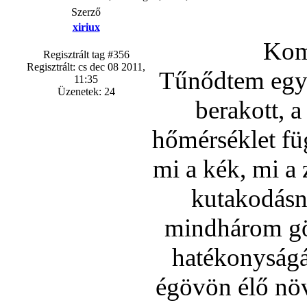
Szerző
xiriux
Komo
Regisztrált tag #356
Regisztrált: cs dec 08 2011,
Tűnődtem egy 
11:35
Üzenetek: 24
berakott, a
hőmérséklet f
mi a kék, mi a 
kutakodásn
mindhárom gör
hatékonyságát
égövön élő növ