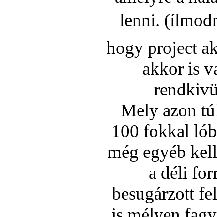
lenni. (ílmod
hogy project ak
akkor is v
rendkivü
Mely azon tú
100 fokkal lób
még egyéb kell
a déli fo
besugárzott fe
is mélyen fag