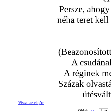
Persze, ahogy 
néha teret kel
(Beazonosí­tot
A csudának
A réginek me
Százak olvastá
ütésvál
Vissza az elejére
Oldal:
<<