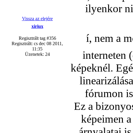
ilyenkor n
Vissza az elejére
xiriux
í, nem a 
Regisztrált tag #356
Regisztrált: cs dec 08 2011,
11:35
interneten 
Üzenetek: 24
képeknél. Egé
linearizálás
fórumon is 
Ez a bizonyos
képeimen a m
árnyalatai i