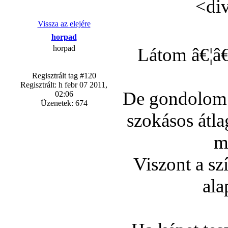
<div
Vissza az elejére
horpad
horpad
Látom â€¦â€
Regisztrált tag #120
Regisztrált: h febr 07 2011,
De gondolom a
02:06
Üzenetek: 674
szokásos átl
m
Viszont a sz
ala