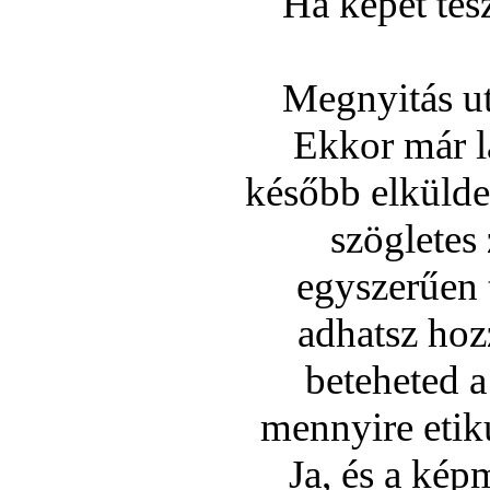
Ha képet tes
Megnyitás ut
Ekkor már l
később elküldes
szögletes 
egyszerűen 
adhatsz hoz
beteheted 
mennyire etiku
Ja, és a kép