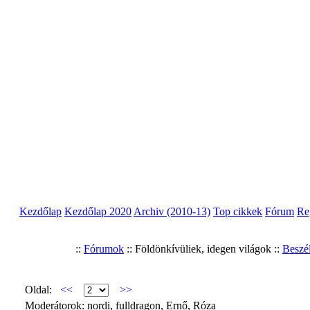
Kezdőlap
Kezdőlap 2020
Archiv (2010-13)
Top cikkek
Fórum
Re
::
Fórumok
:: Földönkí­vüliek, idegen világok ::
Beszé
Oldal:
<<
>>
Moderátorok: nordi, fulldragon, Ernő, Róza