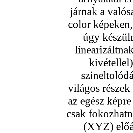
járnak a valós
color képeken,
úgy készül
linearizáltna
kivétellel
szineltolód
világos részek
az egész képre 
csak fokozhatna
(XYZ) előál