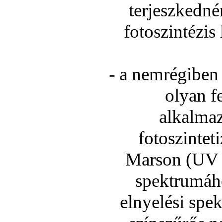
terjeszkedné
fotoszintézis
- a nemrégiben 
olyan fe
alkalmaz
fotoszintet
Marson (UV l
spektrumáho
elnyelési spe