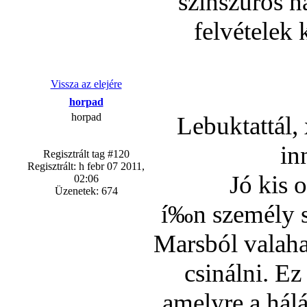
szí­nszűrős 
felvételek 
Vissza az elejére
horpad
horpad
Lebuktattál,
in
Regisztrált tag #120
Regisztrált: h febr 07 2011,
Jó kis o
02:06
Üzenetek: 674
í‰n személy s
Marsból valaha
csinálni. Ez
amelyre a hál