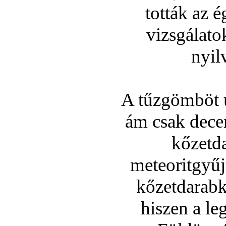
tották az 
vizsgálato
nyil
A tűzgömböt u
ám csak decem
kőzetda
meteoritgyűj
kőzetdarabk
hiszen a le