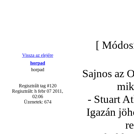
[ Módosí
Vissza az elejére
horpad
horpad
Sajnos az O
mik
Regisztrált tag #120
Regisztrált: h febr 07 2011,
- Stuart A
02:06
Üzenetek: 674
Igazán jöh
r