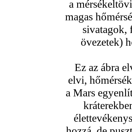
a mérsékeltövi
magas hőmérsék
sivatagok, 
övezetek) h
Ez az ábra e
elvi, hőmérsék
a Mars egyenlí­
kráterekben
élettevékenys
hozzá, de pusz