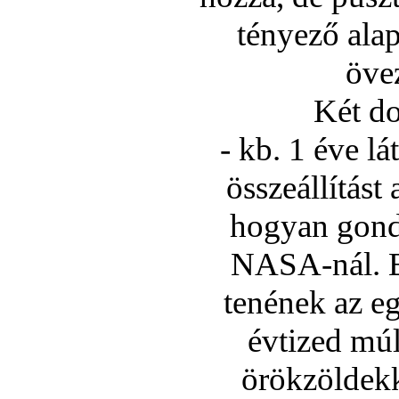
tényező alap
övez
Két do
- kb. 1 éve l
összeállí­tás
hogyan gondo
NASA-nál. E
tenének az eg
évtized mú
örökzöldekk