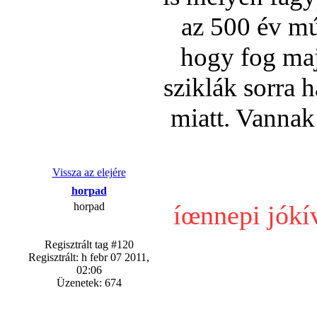
az 500 év mú
hogy fog maj
sziklák sorra 
miatt. Vannak
Vissza az elejére
horpad
horpad
íœnnepi jókí
Regisztrált tag #120
Regisztrált: h febr 07 2011,
02:06
Üzenetek: 674