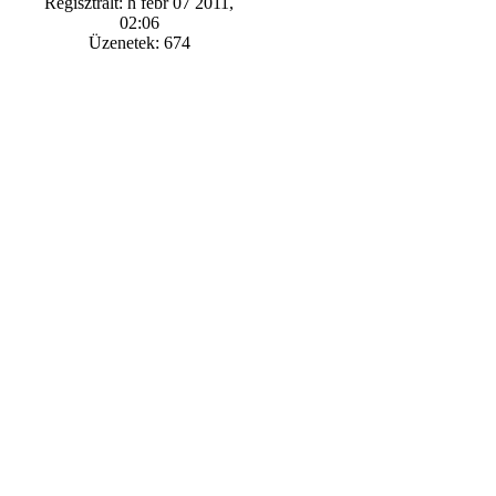
Regisztrált: h febr 07 2011,
02:06
Üzenetek: 674