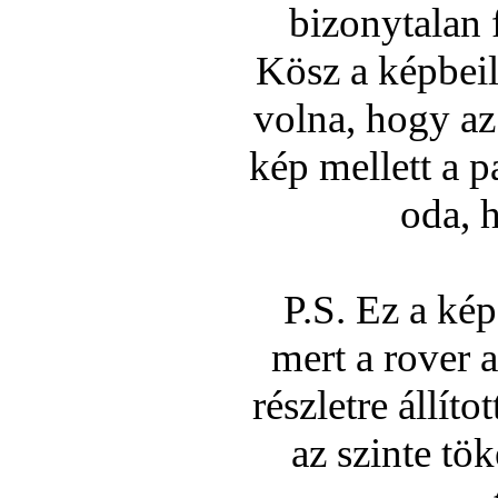
bizonytalan f
Kösz a képbeil
volna, hogy az
kép mellett a p
oda, 
P.S. Ez a kép
mert a rover 
részletre állí­t
az szinte tö