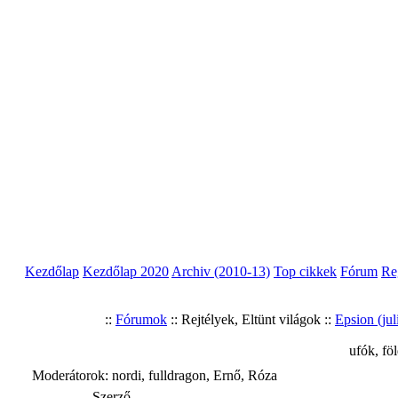
Kezdőlap
Kezdőlap 2020
Archiv (2010-13)
Top cikkek
Fórum
Re
::
Fórumok
:: Rejtélyek, Eltünt világok ::
Epsion (jul
ufók, fö
Moderátorok: nordi, fulldragon, Ernő, Róza
Szerző