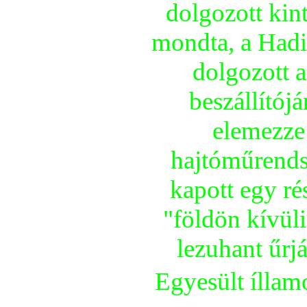
dolgozott kin
mondta, a Hadit
dolgozott
beszállí­tój
elemezze
hajtóműrendsz
kapott egy rés
"földön kí­vül
lezuhant űrjá
Egyesült ílla