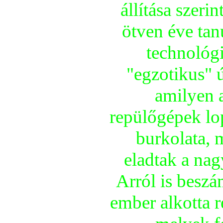
állí­tása szer
ötven éve ta
technológi
"egzotikus" 
amilyen a
repülőgépek l
burkolata, 
eladtak a nag
Arról is beszá
ember alkotta r