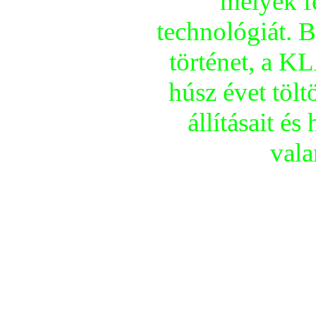
melyek fe
technológiát. B
történet, a K
húsz évet tölt
állí­tásait és
vala