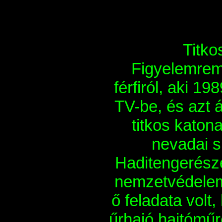
Titko
Figyelemrem
férfiról, aki 1
TV-be, és azt á
titkos katona
nevadai s
Haditengerésze
nemzetvédelem
ő feladata volt
űrhajó hajtóműre