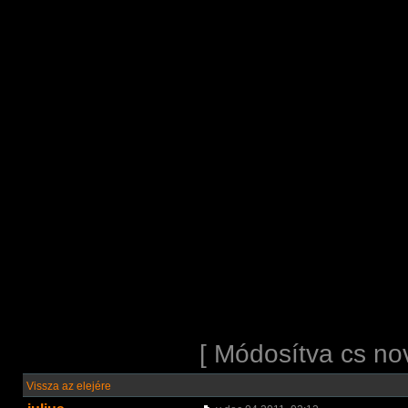
[ Módosítva cs no
Vissza az elejére