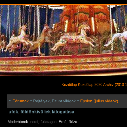
Kezdőlap
Kezdőlap 2020
Archiv (2010-1
::
Fórumok
:: Rejtélyek, Eltünt világok ::
Epsion (julius videók)
ufók, földönkivüliek látogatása
Moderátorok: nordi, fulldragon, Ernő, Róza