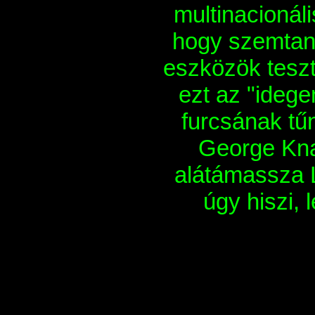
multinacionáli
hogy szemtanú
eszközök teszt
ezt az "idege
furcsának tűn
George Knap
alátámassza La
úgy hiszi,