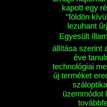
kapott egy ré
"földön kí­v
lezuhant űrj
Egyesült íll
állí­tása szerin
éve tanu
technológiai me
új terméket ere
száloptik
üzemmódot l
továbbfe