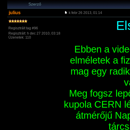
Szerző
julius
k febr 26 2013, 01:14
El
Regisztrált tag #96
Regisztrált: h dec 27 2010, 03:18
Üzenetek: 110
Ebben a videó
elméletek a fi
mag egy radik
v
Meg fogsz lep
kupola CERN l
átmérőjű Na
tárcs