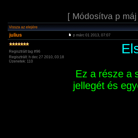
[ Módosítva p máj
Vissza az elejére
julius
p márc 01 2013, 07:07
El
Regisztrált tag #96
Regisztrált: h dec 27 2010, 03:18
Üzenetek: 110
Ez a része a 
jellegét és e