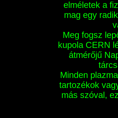
elméletek a fi
mag egy radik
v
Meg fogsz lep
kupola CERN l
átmérőjű Na
tárcs
Minden plazma 
tartozékok vag
más szóval, ez