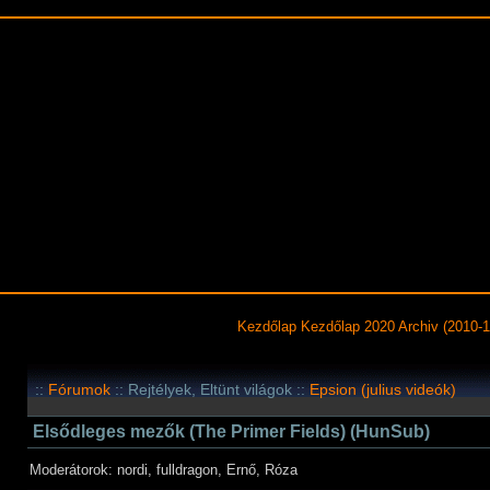
Kezdőlap
Kezdőlap 2020
Archiv (2010-1
::
Fórumok
:: Rejtélyek, Eltünt világok ::
Epsion (julius videók)
Elsődleges mezők (The Primer Fields) (HunSub)
Moderátorok: nordi, fulldragon, Ernő, Róza