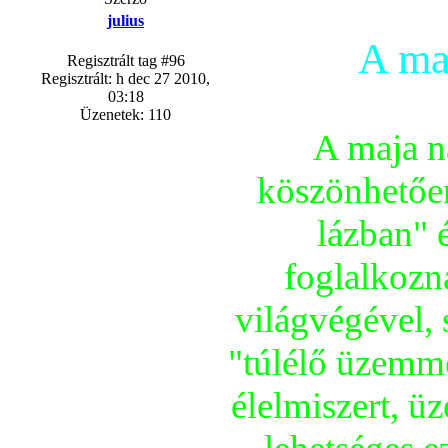
julius
A ma
Regisztrált tag #96
Regisztrált: h dec 27 2010,
03:18
Üzenetek: 110
A maja n
köszönhetően
lázban" é
foglalkozn
világvégével, 
"túlélő üzemmó
élelmiszert, 