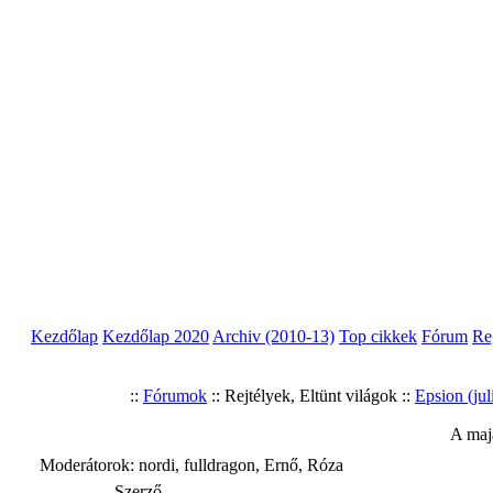
Kezdőlap
Kezdőlap 2020
Archiv (2010-13)
Top cikkek
Fórum
Re
::
Fórumok
:: Rejtélyek, Eltünt világok ::
Epsion (jul
A maj
Moderátorok: nordi, fulldragon, Ernő, Róza
Szerző