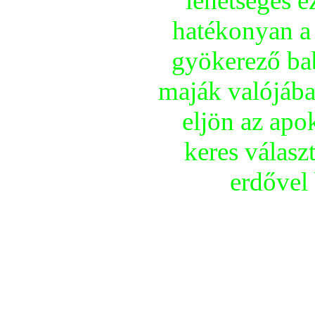
lehetséges e
hatékonyan a 
gyökerező ba
maják valójába
eljön az apo
keres válasz
erdővel