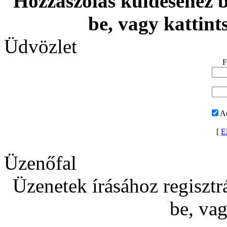
Hozzászólás küldéséhez be
be, vagy kattint
Üdvözlet
F
A
[
El
Üzenőfal
Üzenetek írásához regisztrá
be, va