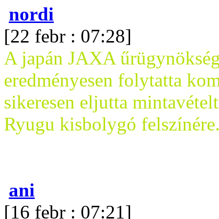
nordi
[22 febr : 07:28]
A japán JAXA űrügynökség
eredményesen folytatta kom
sikeresen eljutta mintavétel
Ryugu kisbolygó felszínére
ani
[16 febr : 07:21]