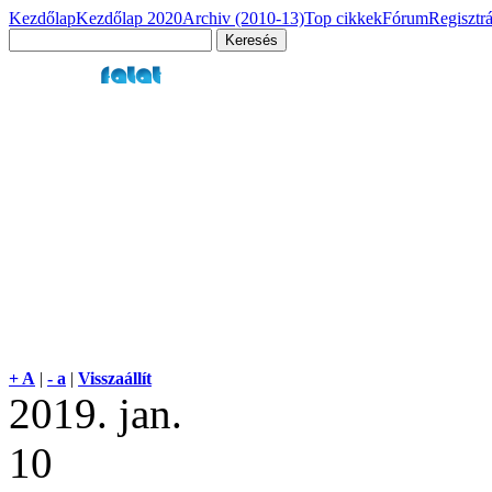
Kezdőlap
Kezdőlap 2020
Archiv (2010-13)
Top cikkek
Fórum
Regisztr
+ A
|
- a
|
Visszaállít
2019. jan.
10