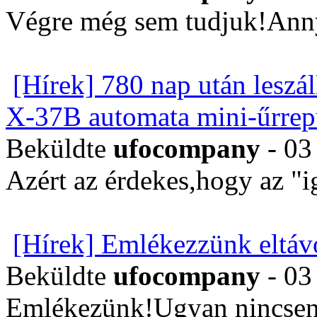
Végre még sem tudjuk!Annyi
[Hírek] 780 nap után leszál
X-37B automata mini-űrrep
Beküldte
ufocompany
- 03
Azért az érdekes,hogy az "i
[Hírek] Emlékezzünk eltávo
Beküldte
ufocompany
- 03
Emlékezünk!Ugyan nincsen