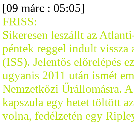
[09 márc : 05:05]
FRISS:
Sikeresen leszállt az Atlant
péntek reggel indult vissza
(ISS). Jelentős előrelépés 
ugyanis 2011 után ismét emb
Nemzetközi Űrállomásra. A
kapszula egy hetet töltött a
volna, fedélzetén egy Riple