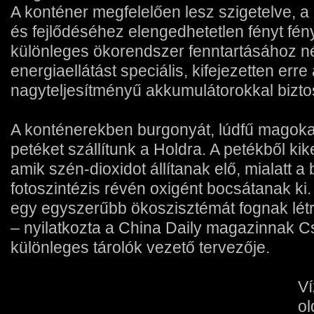
A konténer megfelelően lesz szigetelve,
és fejlődéséhez elengedhetetlen fényt fé
különleges ökorendszer fenntartásához né
energiaellátást speciális, kifejezetten erre 
nagyteljesítményű akkumulátorokkal biztos
A konténerekben burgonyát, lúdfű magoka
petéket szállítunk a Holdra. A petékből k
amik szén-dioxidot állítanak elő, mialatt 
fotoszintézis révén oxigént bocsátanak ki
egy egyszerűbb ökoszisztémát fognak lét
– nyilatkozta a China Daily magazinnak 
különleges tárolók vezető tervezője.
Ví
ol