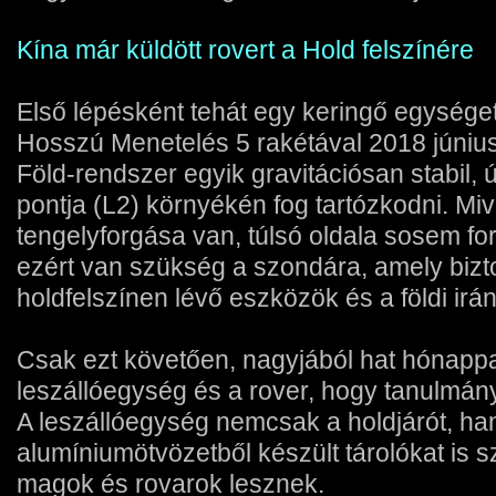
Kína már küldött rovert a Hold felszínére
Első lépésként tehát egy keringő egységet
Hosszú Menetelés 5 rakétával 2018 júniu
Föld-rendszer egyik gravitációsan stabil,
pontja (L2) környékén fog tartózkodni. Miv
tengelyforgása van, túlsó oldala sosem for
ezért van szükség a szondára, amely bizt
holdfelszínen lévő eszközök és a földi irán
Csak ezt követően, nagyjából hat hónappa
leszállóegység és a rover, hogy tanulmány
A leszállóegység nemcsak a holdjárót, ha
alumíniumötvözetből készült tárolókat is 
magok és rovarok lesznek.