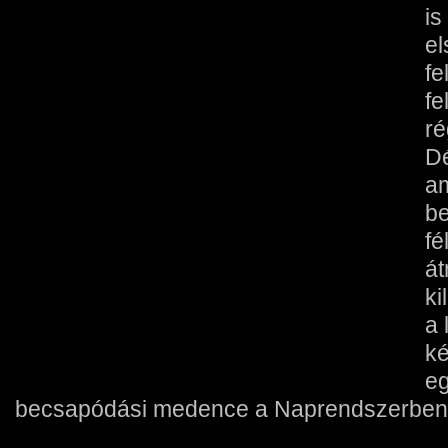
is
el
fe
fe
ré
Dé
am
be
fé
át
ki
a 
k
eg
becsapódási medence a Naprendszerben