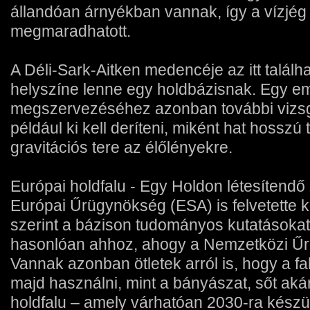
állandóan árnyékban vannak, így a vízjég
megmaradhatott.
A Déli-Sark-Aitken medencéje az itt találhat
helyszíne lenne egy holdbázisnak. Egy e
megszervezéséhez azonban további vizsg
például ki kell deríteni, miként hat hossz
gravitációs tere az élőlényekre.
Európai holdfalu - Egy Holdon létesítendő 
Európai Űrügynökség (ESA) is felvetette 
szerint a bázison tudományos kutatásokat 
hasonlóan ahhoz, ahogy a Nemzetközi Űrá
Vannak azonban ötletek arról is, hogy a fal
majd használni, mint a bányászat, sőt akár 
holdfalu – amely várhatóan 2030-ra készül