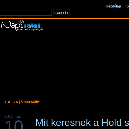
Kezdőlap
K
+ A
|
- a
|
Visszaállít
2018. jan.
10
Mit keresnek a Hold s