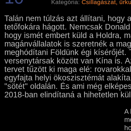
Kategória:
Csillagászat, űrk
Talán nem túlzás azt állítani, hogy 
tetőfokára hágott. Nemcsak Donald 
hogy ismét embert küld a Holdra, 
magánvállalatok is szeretnék a ma
meghódítani Földünk égi kísérőjét.
versenytársak között van Kína is. 
tervet tűzött ki maga elé: rovarokk
egyfajta helyi ökoszisztémát alakíta
"sötét" oldalán. És ami még elképe
2018-ban elindítaná a hihetetlen kül
A 
mo
ho