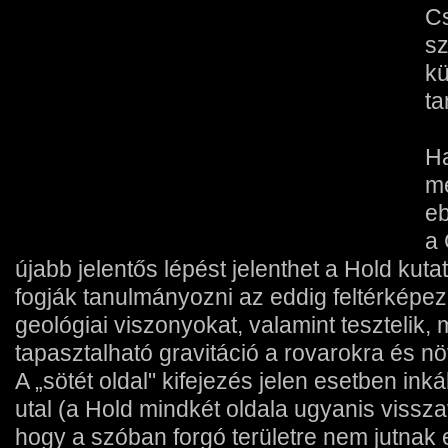
C
sz
kü
t
Ha
me
eb
a 
újabb jelentős lépést jelenthet a Hold kut
fogják tanulmányozni az eddig feltérképeze
geológiai viszonyokat, valamint tesztelik,
tapasztalható gravitáció a rovarokra és n
A „sötét oldal" kifejezés jelen esetben ink
utal (a Hold mindkét oldala ugyanis visszav
hogy a szóban forgó területre nem jutnak el