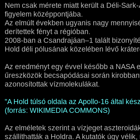
Nem csak mérete miatt került a Déli-Sark
figyelem középpontjába.
Az elmúlt években ugyanis nagy mennyiség
derítettek fényt a régióban.
2008-ban a Csandrajáan–1 talált bizonyíté
Hold déli pólusának közelében lévő kráte
Az eredményt egy évvel később a NASA er
űreszközök becsapódásai során kirobban
azonosítottak vízmolekulákat.
"A Hold túlsó oldala az Apollo-16 által kész
(forrás: WIKIMEDIA COMMONS)
Az elméletek szerint a vízjeget aszteroid
szállíthatták a Holdra. A kutatók úgy vélik