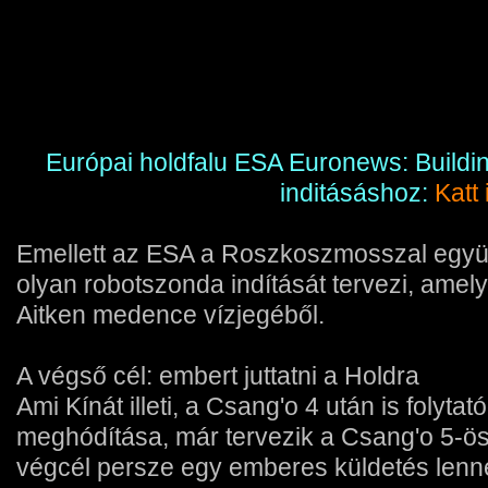
Európai holdfalu ESA Euronews: Buildi
inditásáshoz:
Katt 
Emellett az ESA a Roszkoszmosszal egy
olyan robotszonda indítását tervezi, amely
Aitken medence vízjegéből.
A végső cél: embert juttatni a Holdra
Ami Kínát illeti, a Csang'o 4 után is folytat
meghódítása, már tervezik a Csang'o 5-ös
végcél persze egy emberes küldetés lenne