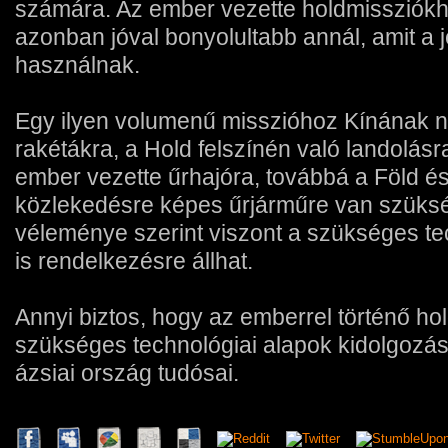
számára. Az ember vezette holdmissziók
azonban jóval bonyolultabb annál, amit a 
használnak.
Egy ilyen volumenű misszióhoz Kínának 
rakétákra, a Hold felszínén való landolás
ember vezette űrhajóra, továbbá a Föld és
közlekedésre képes űrjárműre van szüksé
véleménye szerint viszont a szükséges te
is rendelkezésre állhat.
Annyi biztos, hogy az emberrel történő ho
szükséges technológiai alapok kidolgozá
ázsiai ország tudósai.