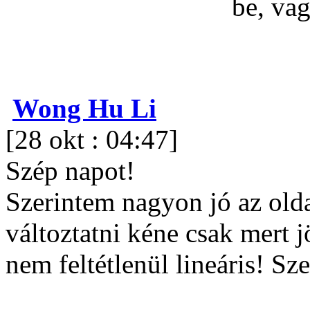
be, va
Wong Hu Li
[28 okt : 04:47]
Szép napot!
Szerintem nagyon jó az ol
változtatni kéne csak mert 
nem feltétlenül lineáris! Sz