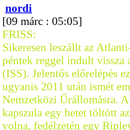
nordi
[09 márc : 05:05]
FRISS:
Sikeresen leszállt az Atlant
péntek reggel indult vissza
(ISS). Jelentős előrelépés 
ugyanis 2011 után ismét emb
Nemzetközi Űrállomásra. A
kapszula egy hetet töltött a
volna, fedélzetén egy Riple