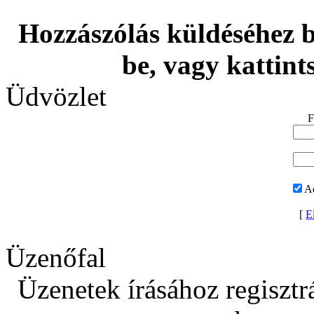
Hozzászólás küldéséhez be
be, vagy kattint
Üdvözlet
F
A
[
El
Üzenőfal
Üzenetek írásához regisztrá