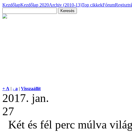
Kezdőlap
Kezdőlap 2020
Archiv (2010-13)
Top cikkek
Fórum
Regisztr
+ A
|
- a
|
Visszaállít
2017. jan.
27
Két és fél perc múlva vilá