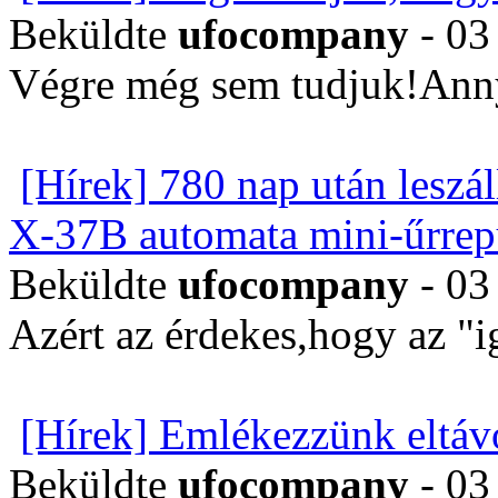
Beküldte
ufocompany
- 03
Végre még sem tudjuk!Annyi
[Hírek] 780 nap után leszál
X-37B automata mini-űrrep
Beküldte
ufocompany
- 03
Azért az érdekes,hogy az "i
[Hírek] Emlékezzünk eltávo
Beküldte
ufocompany
- 03