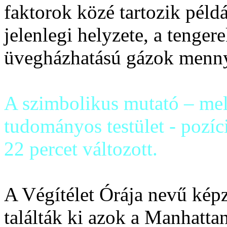
faktorok közé tartozik péld
jelenlegi helyzete, a tenge
üvegházhatású gázok menny
A szimbolikus mutató – mel
tudományos testület - pozíc
22 percet változott.
A Végítélet Órája nevű képz
találták ki azok a Manhatta