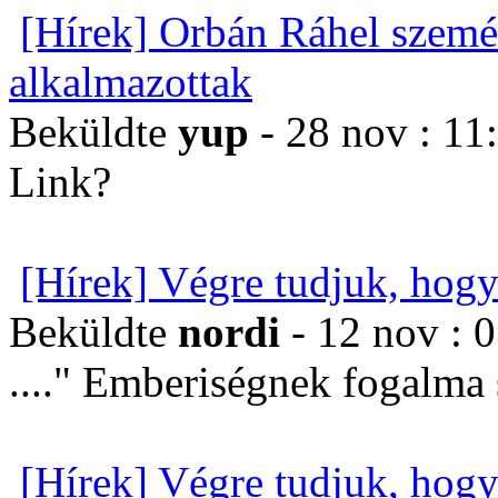
[Hírek] Orbán Ráhel szemé
alkalmazottak
Beküldte
yup
- 28 nov : 11
Link?
[Hírek] Végre tudjuk, hogy
Beküldte
nordi
- 12 nov : 
...." Emberiségnek fogalma
[Hírek] Végre tudjuk, hogy