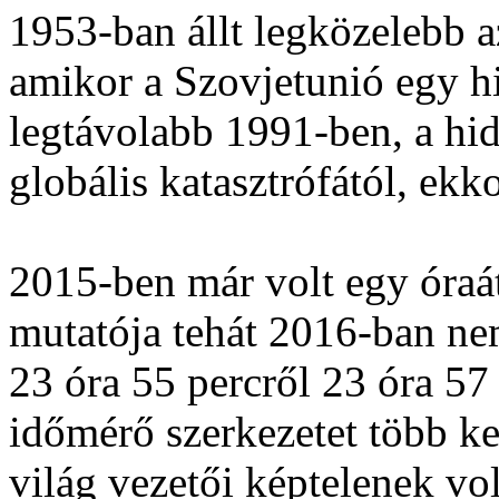
1953-ban állt legközelebb az
amikor a Szovjetunió egy h
legtávolabb 1991-ben, a hi
globális katasztrófától, ekko
2015-ben már volt egy óraát
mutatója tehát 2016-ban ne
23 óra 55 percről 23 óra 57 
időmérő szerkezetet több ke
világ vezetői képtelenek vol