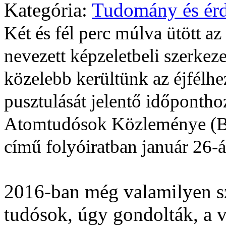
Kategória:
Tudomány és ér
Két és fél perc múlva ütött a
nevezett képzeletbeli szerkez
közelebb kerültünk az éjfélhe
pusztulását jelentő időponthoz
Atomtudósok Közleménye (Bull
című folyóiratban január 26-á
2016-ban még valamilyen sz
tudósok, úgy gondolták, a v